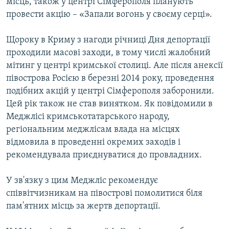
місць, також у центрі Сімферополя планують
провести акцію – «Запали вогонь у своєму серці».
Щороку в Криму з нагоди річниці Дня депортації
проходили масові заходи, в тому числі жалобний
мітинг у центрі кримської столиці. Але після анексії
півострова Росією в березні 2014 року, проведення
подібних акцій у центрі Сімферополя заборонили.
Цей рік також не став винятком. Як повідомили в
Меджлісі кримськотатарського народу,
регіональним меджлісам влада на місцях
відмовила в проведенні окремих заходів і
рекомендувала приєднуватися до провладних.
У зв'язку з цим Меджліс рекомендує
співвітчизникам на півострові помолитися біля
пам'ятних місць за жертв депортації.