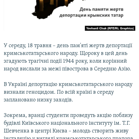
ВІДЕОУРОКИ «ELIFBE»
Русский
СВІДЧЕННЯ ОКУПАЦІЇ
Qırımtatar
УКРАЇНСЬКА ПРОБЛЕМА КРИМУ
ДОЛУЧАЙСЯ!
ІНФОГРАФІКА
У середу, 18 травня – день пам'яті жертв депортації
кримськотатарського народу. Щороку в цей день
згадують трагічні події 1944 року, коли корінний
Усі сайти RFE/RL
народ вислали за межі півострова в Середню Азію.
В Україні депортацію кримськотатарського народу
визнали геноцидом. По всій країні в середу
заплановано низку заходів.
Зокрема, вранці студенти проведуть акцію поблизу
будівлі Київського національного інституту ім. Т.Г.
Шевченка в центрі Києва – молодь створить живу
інсталяцію у вигляді кримськотатарського прапора.