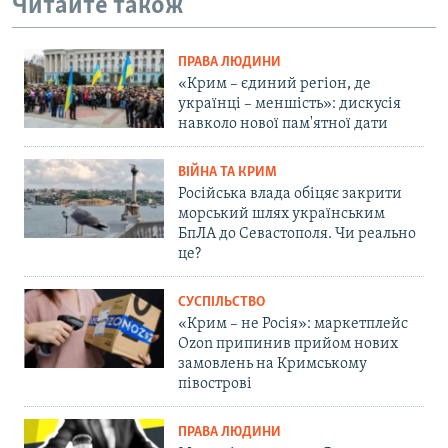
Читайте також
ПРАВА ЛЮДИНИ
«Крим – єдиний регіон, де
українці – меншість»: дискусія
навколо нової пам'ятної дати
ВІЙНА ТА КРИМ
Російська влада обіцяє закрити
морський шлях українським
БпЛА до Севастополя. Чи реально
це?
СУСПІЛЬСТВО
«Крим – не Росія»: маркетплейс
Ozon припинив прийом нових
замовлень на Кримському
півострові
ПРАВА ЛЮДИНИ