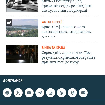
Мить – і ти шпигун. Як у
кримських судах розглядають
звинувачення в держзраді
ФОТОГАЛЕРЕЇ
Краса Сімферопольського
водосховища та занедбаність
довкола
ВІЙНА ТА КРИМ
Сорок днів, сорок ночей. Про
результати кримської операції з
примусу Росії до миру
ДОЛУЧАЙСЯ!