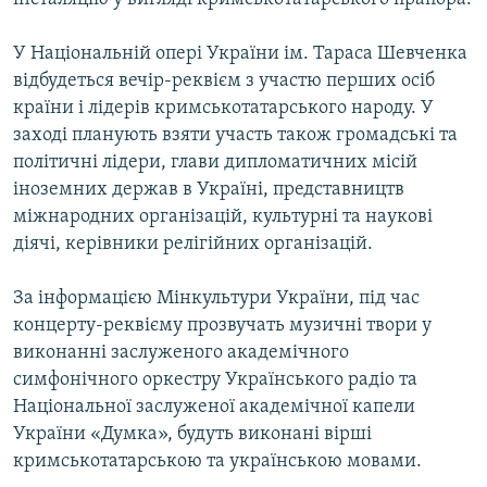
У Національній опері України ім. Тараса Шевченка
відбудеться вечір-реквієм з участю перших осіб
країни і лідерів кримськотатарського народу. У
заході планують взяти участь також громадські та
політичні лідери, глави дипломатичних місій
іноземних держав в Україні, представництв
міжнародних організацій, культурні та наукові
діячі, керівники релігійних організацій.
За інформацією Мінкультури України, під час
концерту-реквієму прозвучать музичні твори у
виконанні заслуженого академічного
симфонічного оркестру Українського радіо та
Національної заслуженої академічної капели
України «Думка», будуть виконані вірші
кримськотатарською та українською мовами.