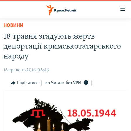
Доступність
посилання
Перейти
НОВИНИ
до
НОВИНИ
18 травня згадують жертв
основного
ВОДА.КРИМ
матеріалу
депортації кримськотатарського
ВІДЕО ТА ФОТО
Перейти
народу
до
ПОЛІТИКА
основної
18 травень 2016, 08:46
БЛОГИ
навігації
Перейти
Поділитись
Читати без VPN
ПОГЛЯД
до
ІНТЕРВ'Ю
пошуку
ВСЕ ЗА ДЕНЬ
СПЕЦПРОЕКТИ
ЯК ОБІЙТИ БЛОКУВАННЯ
ДЕПОРТАЦІЯ