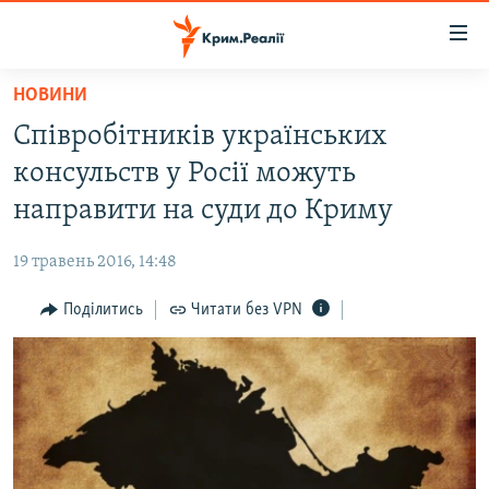
Доступність
посилання
Перейти
НОВИНИ
до
НОВИНИ
Співробітників українських
основного
ВОДА.КРИМ
матеріалу
консульств у Росії можуть
ВІДЕО ТА ФОТО
Перейти
направити на суди до Криму
до
ПОЛІТИКА
основної
19 травень 2016, 14:48
БЛОГИ
навігації
Перейти
Поділитись
Читати без VPN
ПОГЛЯД
до
ІНТЕРВ'Ю
пошуку
ВСЕ ЗА ДЕНЬ
СПЕЦПРОЕКТИ
ЯК ОБІЙТИ БЛОКУВАННЯ
ДЕПОРТАЦІЯ