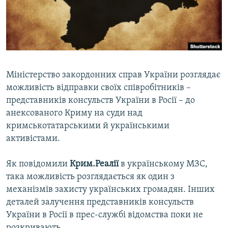
ВІДЕОУРОКИ «ELIFBE»
Русский
СВІДЧЕННЯ ОКУПАЦІЇ
Qırımtatar
УКРАЇНСЬКА ПРОБЛЕМА КРИМУ
ДОЛУЧАЙСЯ!
ІНФОГРАФІКА
Міністерство закордонних справ України розглядає
можливість відправки своїх співробітників –
представників консульств України в Росії – до
Усі сайти RFE/RL
анексованого Криму на суди над
кримськотатарськими й українськими
активістами.
Як повідомили
Крим.Реалії
в українському МЗС,
така можливість розглядається як один з
механізмів захисту українських громадян. Інших
деталей залучення представників консульств
України в Росії в прес-службі відомства поки не
розкривають.