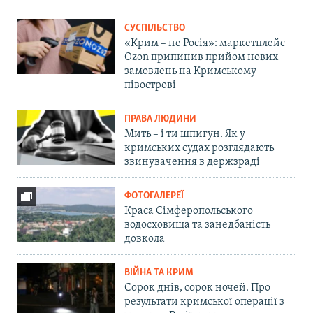
СУСПІЛЬСТВО
«Крим – не Росія»: маркетплейс
Ozon припинив прийом нових
замовлень на Кримському
півострові
ПРАВА ЛЮДИНИ
Мить – і ти шпигун. Як у
кримських судах розглядають
звинувачення в держзраді
ФОТОГАЛЕРЕЇ
Краса Сімферопольського
водосховища та занедбаність
довкола
ВІЙНА ТА КРИМ
Сорок днів, сорок ночей. Про
результати кримської операції з