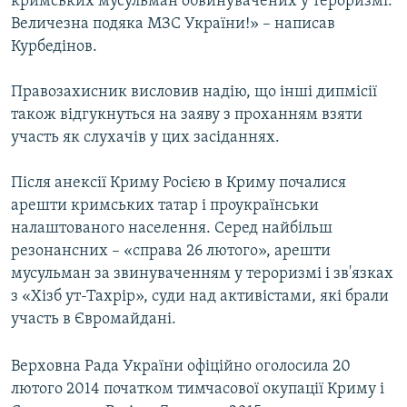
кримських мусульман обвинувачених у тероризмі.
Величезна подяка МЗС України!» – написав
Курбедінов.
Правозахисник висловив надію, що інші дипмісії
також відгукнуться на заяву з проханням взяти
участь як слухачів у цих засіданнях.
Після анексії Криму Росією в Криму почалися
арешти кримських татар і проукраїнськи
налаштованого населення. Серед найбільш
резонансних – «справа 26 лютого», арешти
мусульман за звинуваченням у тероризмі і зв'язках
з «Хізб ут-Тахрір», суди над активістами, які брали
участь в Євромайдані.
Верховна Рада України офіційно оголосила 20
лютого 2014 початком тимчасової окупації Криму і