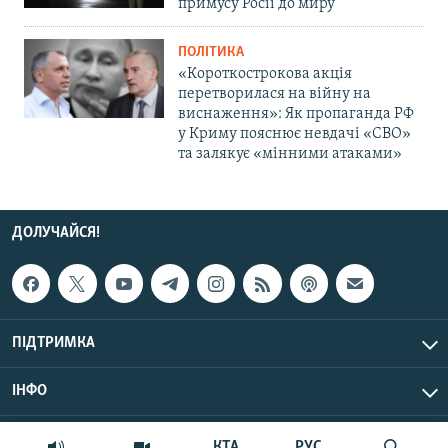
примусу Росії до миру
ПОЛІТИКА
«Короткострокова акція
перетворилася на війну на
виснаження»: Як пропаганда РФ
у Криму пояснює невдачі «СВО»
та залякує «мінними атаками»
ДОЛУЧАЙСЯ!
ПІДТРИМКА
ІНФО
© Крим.Реалії, 2026 | Усі права застережено.
КТА
РУС