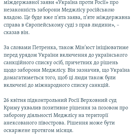
міждержавної заяви «Україна проти Росії» про
незаконність заборони Меджлісу російською
владою. Це буде вже п'ята заява, п'яте міждержавна
справа в Європейському суді з прав людини», –
сказав він.
За словами Петренка, також Мін'юст ініціюватиме
перед урядом України включення до українського
санкційного списку осіб, причетних до рішень
щодо заборони Меджлісу. Він зазначив, що Україна
домагатиметься того, щоб ці люди також були
включені до міжнародного списку санкцій.
26 квітня підконтрольний Росії Верховний суд
Криму ухвалив позитивне рішення за позовом про
заборону діяльності Меджлісу на території
анексованого півострова. Рішення може бути
оскаржене протягом місяця.