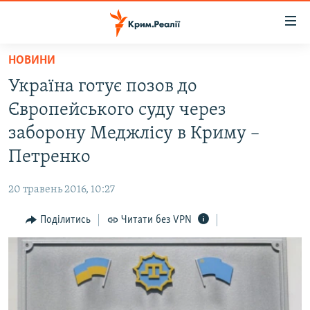
Доступність
посилання
Перейти
НОВИНИ
до
НОВИНИ
Україна готує позов до
основного
ВОДА.КРИМ
матеріалу
Європейського суду через
ВІДЕО ТА ФОТО
Перейти
заборону Меджлісу в Криму –
до
ПОЛІТИКА
Петренко
основної
БЛОГИ
навігації
20 травень 2016, 10:27
Перейти
ПОГЛЯД
до
Поділитись
Читати без VPN
ІНТЕРВ'Ю
пошуку
ВСЕ ЗА ДЕНЬ
СПЕЦПРОЕКТИ
ЯК ОБІЙТИ БЛОКУВАННЯ
ДЕПОРТАЦІЯ