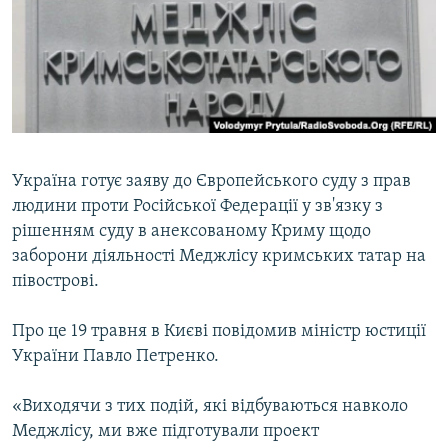
ВІДЕОУРОКИ «ELIFBE»
Русский
СВІДЧЕННЯ ОКУПАЦІЇ
Qırımtatar
УКРАЇНСЬКА ПРОБЛЕМА КРИМУ
ДОЛУЧАЙСЯ!
ІНФОГРАФІКА
Україна готує заяву до Європейського суду з прав
людини проти Російської Федерації у зв'язку з
Усі сайти RFE/RL
рішенням суду в анексованому Криму щодо
заборони діяльності Меджлісу кримських татар на
півострові.
Про це 19 травня в Києві повідомив міністр юстиції
України Павло Петренко.
«Виходячи з тих подій, які відбуваються навколо
Меджлісу, ми вже підготували проект