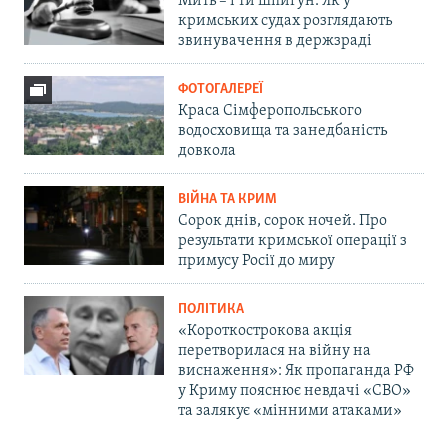
Мить – і ти шпигун. Як у
кримських судах розглядають
звинувачення в держзраді
ФОТОГАЛЕРЕЇ
Краса Сімферопольського
водосховища та занедбаність
довкола
ВІЙНА ТА КРИМ
Сорок днів, сорок ночей. Про
результати кримської операції з
примусу Росії до миру
ПОЛІТИКА
«Короткострокова акція
перетворилася на війну на
виснаження»: Як пропаганда РФ
у Криму пояснює невдачі «СВО»
та залякує «мінними атаками»