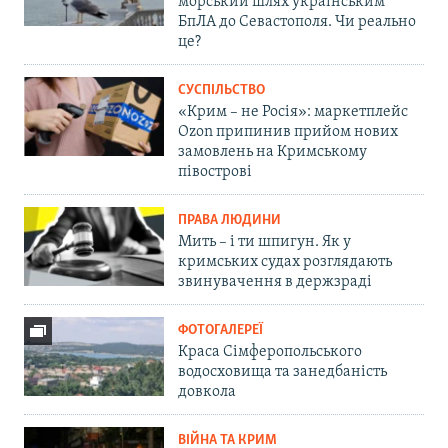
морський шлях українським
БпЛА до Севастополя. Чи реально
це?
СУСПІЛЬСТВО
«Крим – не Росія»: маркетплейс
Ozon припинив прийом нових
замовлень на Кримському
півострові
ПРАВА ЛЮДИНИ
Мить – і ти шпигун. Як у
кримських судах розглядають
звинувачення в держзраді
ФОТОГАЛЕРЕЇ
Краса Сімферопольського
водосховища та занедбаність
довкола
ВІЙНА ТА КРИМ