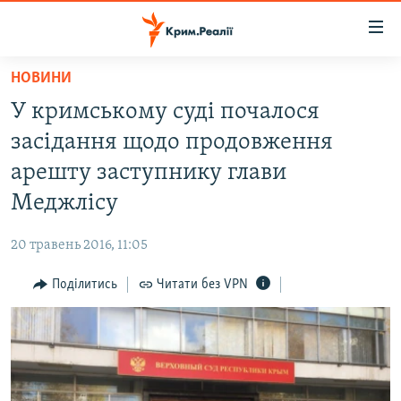
Доступність
посилання
Перейти
НОВИНИ
до
НОВИНИ
У кримському суді почалося
основного
ВОДА.КРИМ
матеріалу
засідання щодо продовження
ВІДЕО ТА ФОТО
Перейти
арешту заступнику глави
до
ПОЛІТИКА
Меджлісу
основної
БЛОГИ
навігації
20 травень 2016, 11:05
Перейти
ПОГЛЯД
до
Поділитись
Читати без VPN
ІНТЕРВ'Ю
пошуку
ВСЕ ЗА ДЕНЬ
СПЕЦПРОЕКТИ
ЯК ОБІЙТИ БЛОКУВАННЯ
ДЕПОРТАЦІЯ