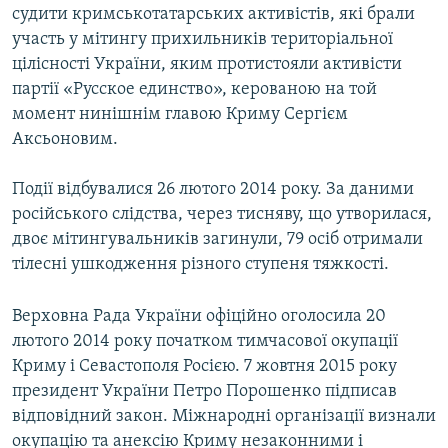
судити кримськотатарських активістів, які брали
участь у мітингу прихильників територіальної
цілісності України, яким протистояли активісти
партії «Русское единство», керованою на той
момент нинішнім главою Криму Сергієм
Аксьоновим.
Події відбувалися 26 лютого 2014 року. За даними
російського слідства, через тисняву, що утворилася,
двоє мітингувальників загинули, 79 осіб отримали
тілесні ушкодження різного ступеня тяжкості.
Верховна Рада України офіційно оголосила 20
лютого 2014 року початком тимчасової окупації
Криму і Севастополя Росією. 7 жовтня 2015 року
президент України Петро Порошенко підписав
відповідний закон. Міжнародні організації визнали
окупацію та анексію Криму незаконними і