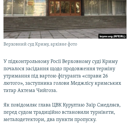
ВІДЕОУРОКИ «ELIFBE»
Русский
СВІДЧЕННЯ ОКУПАЦІЇ
Qırımtatar
УКРАЇНСЬКА ПРОБЛЕМА КРИМУ
ДОЛУЧАЙСЯ!
ІНФОГРАФІКА
Верховний суд Криму, архівне фото
У підконтрольному Росії Верховному суді Криму
Усі сайти RFE/RL
почалося засідання щодо продовження терміну
утримання під вартою фігуранта «справи 26
лютого», заступника голови Меджлісу кримських
татар Ахтема Чийгоза.
Як повідомляє глава ЦВК Курултаю Заїр Смедляєв,
перед судом традиційно встановили турнікети,
металодетектори, два пункти пропуску.