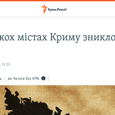
ькох містах Криму зникл
 14:25
ь
Читати без VPN