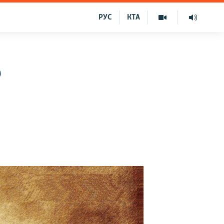
РУС
КТА
о