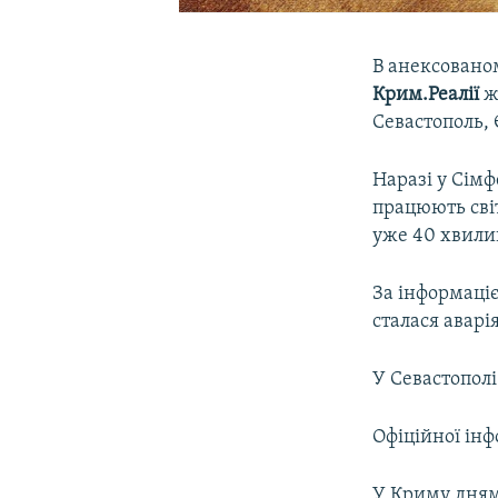
В анексовано
Крим.Реалії
ж
Севастополь, 
Наразі у Сімф
працюють світ
уже 40 хвилин
За інформаці
сталася аварія
У Севастополі
Офіційної інф
У Криму дням