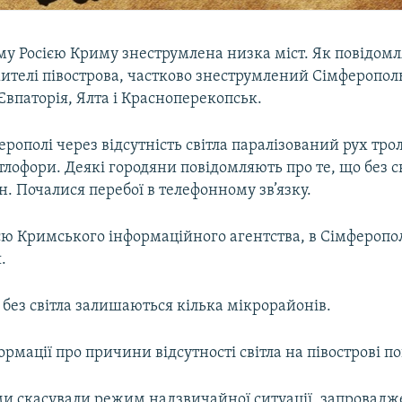
му Росією Криму знеструмлена низка міст. Як повідом
ителі півострова, частково знеструмлений Сімферопол
Євпаторія, Ялта і Красноперекопськ.
ерополі через відсутність світла паралізований рух трол
лофори. Деякі городяни повідомляють про те, що без с
. Почалися перебої в телефонному зв’язку.
єю Кримського інформаційного агентства, в Сімферопол
.
 без світла залишаються кілька мікрорайонів.
ормації про причини відсутності світла на півострові п
и скасували режим надзвичайної ситуації, запровадж