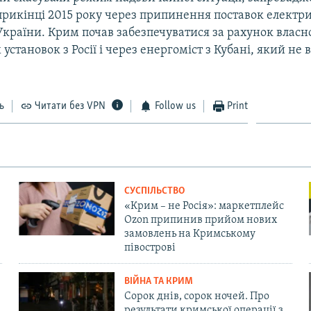
прикінці 2015 року через припинення поставок електр
країни. Крим почав забезпечуватися за рахунок власно
установок з Росії і через енергоміст з Кубані, який не
.
ь
Читати без VPN
Follow us
Print
СУСПІЛЬСТВО
«Крим – не Росія»: маркетплейс
Ozon припинив прийом нових
замовлень на Кримському
півострові
ВІЙНА ТА КРИМ
Сорок днів, сорок ночей. Про
результати кримської операції з