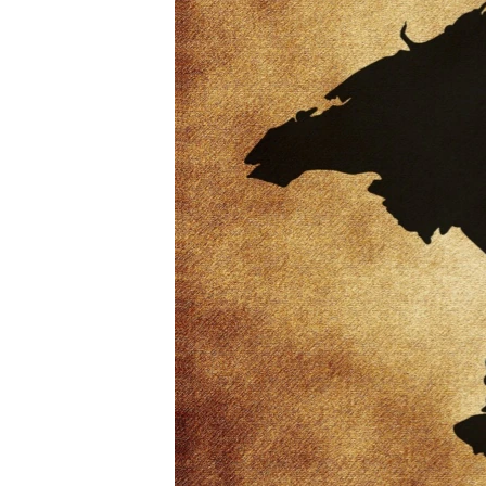
ВІДЕОУРОКИ «ELIFBE»
СВІДЧЕННЯ ОКУПАЦІЇ
УКРАЇНСЬКА ПРОБЛЕМА КРИМУ
ІНФОГРАФІКА