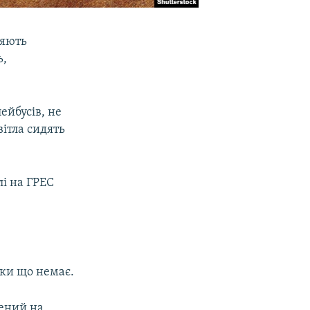
ляють
ь,
ейбусів, не
вітла сидять
і на ГРЕС
оки що немає.
ений на