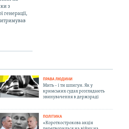
ики з
ї генерації,
 витримував
ПРАВА ЛЮДИНИ
Мить – і ти шпигун. Як у
кримських судах розглядають
звинувачення в держзраді
ПОЛІТИКА
«Короткострокова акція
перетворилася на війну на