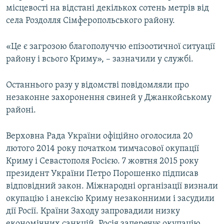
місцевості на відстані декількох сотень метрів від
ВІДЕОУРОКИ «ELIFBE»
Русский
села Роздолля Сімферопольського району.
СВІДЧЕННЯ ОКУПАЦІЇ
Qırımtatar
УКРАЇНСЬКА ПРОБЛЕМА КРИМУ
«Це є загрозою благополуччю епізоотичної ситуації
району і всього Криму», – зазначили у службі.
ДОЛУЧАЙСЯ!
ІНФОГРАФІКА
Останнього разу у відомстві повідомляли про
незаконне захоронення свиней у Джанкойському
Усі сайти RFE/RL
районі.
Верховна Рада України офіційно оголосила 20
лютого 2014 року початком тимчасової окупації
Криму і Севастополя Росією. 7 жовтня 2015 року
президент України Петро Порошенко підписав
відповідний закон. Міжнародні організації визнали
окупацію і анексію Криму незаконними і засудили
дії Росії. Країни Заходу запровадили низку
економічних санкцій. Росія заперечує окупацію