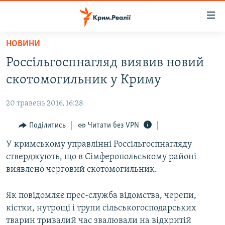
Доступність
посилання
Перейти
НОВИНИ
до
НОВИНИ
Россільгоспнагляд виявив новий
основного
ВОДА.КРИМ
матеріалу
скотомогильник у Криму
ВІДЕО ТА ФОТО
Перейти
до
20 травень 2016, 16:28
ПОЛІТИКА
основної
БЛОГИ
Поділитись
Читати без VPN
навігації
Перейти
ПОГЛЯД
У кримському управлінні Россільгоспнагляду
до
стверджують, що в Сімферопольському районі
ІНТЕРВ'Ю
пошуку
виявлено черговий скотомогильник.
ВСЕ ЗА ДЕНЬ
Як повідомляє прес-служба відомства, черепи,
СПЕЦПРОЕКТИ
кістки, нутрощі і трупи сільськогосподарських
ЯК ОБІЙТИ БЛОКУВАННЯ
ДЕПОРТАЦІЯ
тварин тривалий час звалювали на відкритій