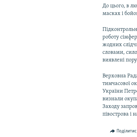
До цього, в л
масках і бойо
Підконтрольн
роботу сімфер
жодних слідчи
словами, сил
виявлені пор
Верховна Рада
тимчасової ок
України Петр
визнали окупа
Заходу запро
півострова і 
Поділитис