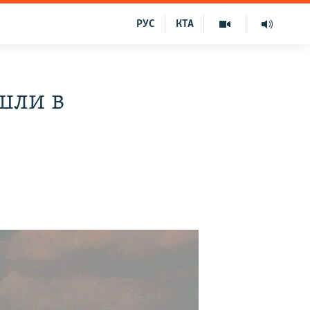
РУС
КТА
шли в