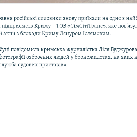
авня російські силовики знову приїхали на одне з на
підприємств Криму – ТОВ «СімСітіТранс», яке пов'язую
ї акції з блокади Криму Лєнуром Іслямовим.
буці повідомила кримська журналістка Ліля Буджурова
 фотографії озброєних людей у бронежилетах, на яких 
служба судових приставів».