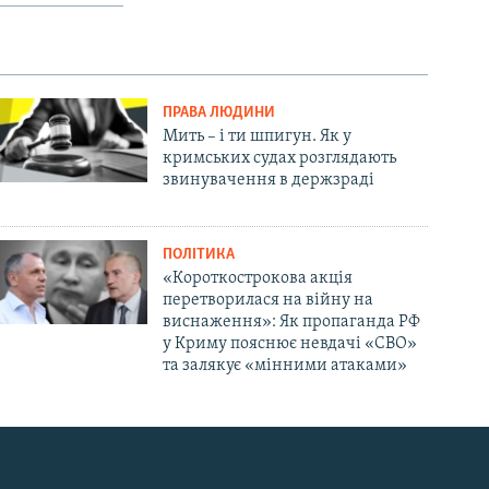
ПРАВА ЛЮДИНИ
Мить – і ти шпигун. Як у
кримських судах розглядають
звинувачення в держзраді
ПОЛІТИКА
«Короткострокова акція
перетворилася на війну на
виснаження»: Як пропаганда РФ
у Криму пояснює невдачі «СВО»
та залякує «мінними атаками»