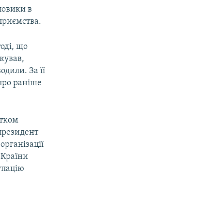
ловики в
приємства.
оді, що
кував,
дили. За її
про раніше
атком
 президент
організації
 Країни
упацію