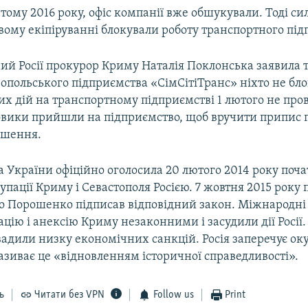
ютому 2016 року, офіс компанії вже обшукували. Тоді си
вому екіпіруванні блокували роботу транспортного під
ий Росії прокурор Криму Наталія Поклонська заявила т
опольського підприємства «СімСітіТранс» ніхто не бло
х дій на транспортному підприємстві 1 лютого не прово
овики прийшли на підприємство, щоб вручити припис 
ушення.
 України офіційно оголосила 20 лютого 2014 року поч
упації Криму і Севастополя Росією. 7 жовтня 2015 року
о Порошенко підписав відповідний закон. Міжнародні 
цію і анексію Криму незаконними і засудили дії Росії.
вадили низку економічних санкцій. Росія заперечує ок
називає це «відновленням історичної справедливості».
ь
Читати без VPN
Follow us
Print