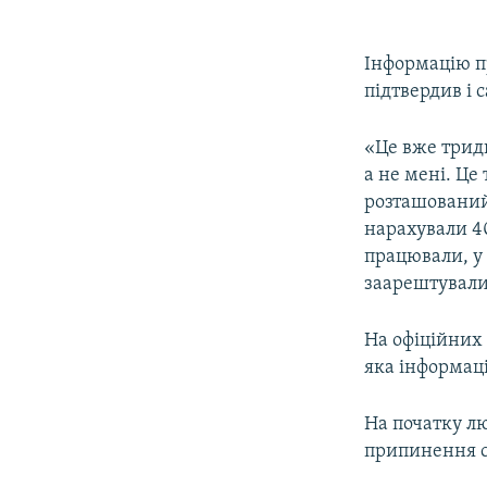
Інформацію п
підтвердив і 
«Це вже трид
а не мені. Це
розташований
нарахували 40
працювали, у 
заарештували 
На офіційних
яка інформаці
На початку л
припинення с