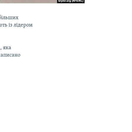
йбільших
ть із лідером
, яка
написано