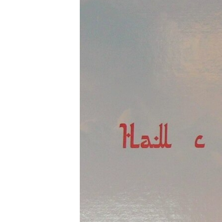
ВІДЕОУРОКИ «ELIFBE»
СВІДЧЕННЯ ОКУПАЦІЇ
УКРАЇНСЬКА ПРОБЛЕМА КРИМУ
ІНФОГРАФІКА