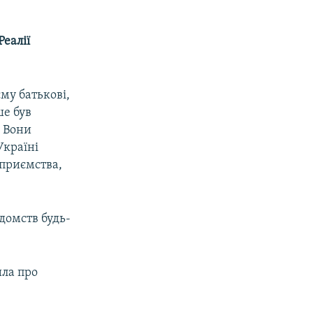
еалії
му батькові,
ше був
. Вони
Україні
дприємства,
домств будь-
ила про