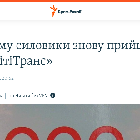
му силовики знову прий
ітіТранс»
, 20:52
ь
Читати без VPN