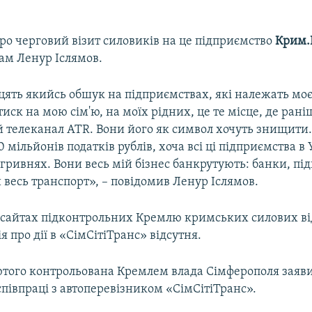
ро черговий візит силовиків на це підприємство
Крим.Р
сам Ленур Іслямов.
цять якийсь обшук на підприємствах, які належать моє
 тиск на мою сім'ю, на моїх рідних, це те місце, де рані
 телеканал ATR. Вони його як символ хочуть знищити
 мільйонів податків рублів, хоча всі ці підприємства в 
гривнях. Вони весь мій бізнес банкрутують: банки, пі
весь транспорт», – повідомив Ленур Іслямов.
 сайтах підконтрольних Кремлю кримських силових ві
я про дії в «СімСітіТранс» відсутня.
ютого контрольована Кремлем влада Сімферополя заяв
півпраці з автоперевізником «СімСітіТранс».