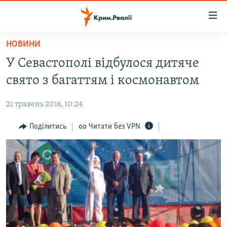
Доступність
посилання
Перейти
НОВИНИ
до
НОВИНИ
У Севастополі відбулося дитяче
основного
ВОДА.КРИМ
матеріалу
свято з багаттям і космонавтом
ВІДЕО ТА ФОТО
Перейти
до
21 травень 2016, 10:24
ПОЛІТИКА
основної
БЛОГИ
Поділитись
Читати без VPN
навігації
Перейти
ПОГЛЯД
до
ІНТЕРВ'Ю
пошуку
ВСЕ ЗА ДЕНЬ
СПЕЦПРОЕКТИ
ЯК ОБІЙТИ БЛОКУВАННЯ
ДЕПОРТАЦІЯ