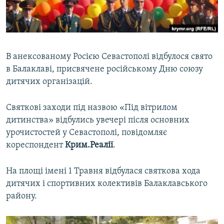
ВІДЕОУРОКИ «ELIFBE»
Русский
СВІДЧЕННЯ ОКУПАЦІЇ
Qırımtatar
УКРАЇНСЬКА ПРОБЛЕМА КРИМУ
В анексованому Росією Севастополі відбулося свято
ДОЛУЧАЙСЯ!
ІНФОГРАФІКА
в Балаклаві, присвячене російському Дню союзу
дитячих організацій.
Святкові заходи під назвою «Під вітрилом
Усі сайти RFE/RL
дитинства» відбулись увечері після основних
урочистостей у Севастополі, повідомляє
кореспондент
Крим.Реалії
.
На площі імені 1 Травня відбулася святкова хода
дитячих і спортивних колективів Балаклавського
району.