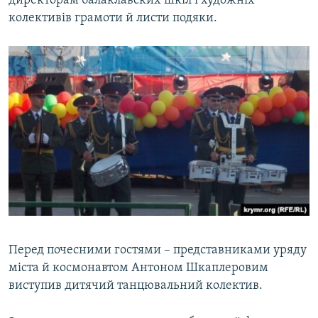
директорам балаклавских шкіл і художніх
колективів грамоти й листи подяки.
Перед почесними гостями – представниками уряду
міста й космонавтом Антоном Шкаплеровим
виступив дитячий танцювальний колектив.