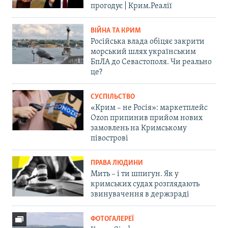
прогодує | Крим.Реалії
ВІЙНА ТА КРИМ
Російська влада обіцяє закрити
морський шлях українським
БпЛА до Севастополя. Чи реально
це?
СУСПІЛЬСТВО
«Крим – не Росія»: маркетплейс
Ozon припинив прийом нових
замовлень на Кримському
півострові
ПРАВА ЛЮДИНИ
Мить – і ти шпигун. Як у
кримських судах розглядають
звинувачення в держзраді
ФОТОГАЛЕРЕЇ