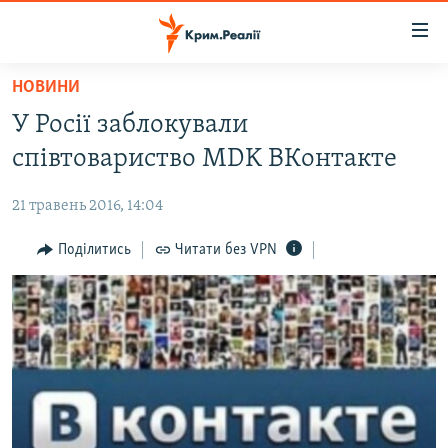
Доступність
посилання
Перейти
НОВИНИ
до
НОВИНИ
У Росії заблокували
основного
ВОДА.КРИМ
матеріалу
співтовариство MDK ВКонтакте
ВІДЕО ТА ФОТО
Перейти
до
21 травень 2016, 14:04
ПОЛІТИКА
основної
БЛОГИ
Поділитись
Читати без VPN
навігації
Перейти
ПОГЛЯД
до
ІНТЕРВ'Ю
пошуку
ВСЕ ЗА ДЕНЬ
СПЕЦПРОЕКТИ
ЯК ОБІЙТИ БЛОКУВАННЯ
ДЕПОРТАЦІЯ