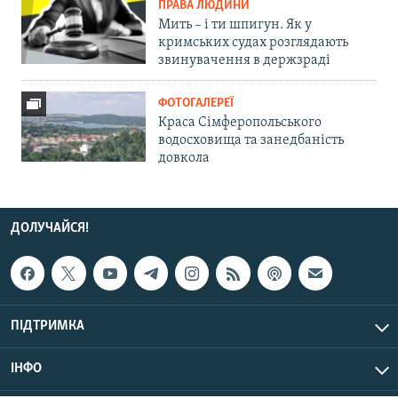
ПРАВА ЛЮДИНИ
Мить – і ти шпигун. Як у
кримських судах розглядають
звинувачення в держзраді
ФОТОГАЛЕРЕЇ
Краса Сімферопольського
водосховища та занедбаність
довкола
ДОЛУЧАЙСЯ!
ПІДТРИМКА
ІНФО