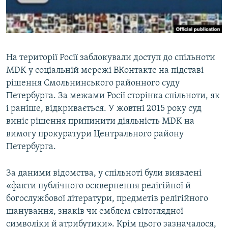
ВІДЕОУРОКИ «ELIFBE»
Русский
СВІДЧЕННЯ ОКУПАЦІЇ
Qırımtatar
УКРАЇНСЬКА ПРОБЛЕМА КРИМУ
На території Росії заблокували доступ до спільноти
ДОЛУЧАЙСЯ!
ІНФОГРАФІКА
MDK у соціальній мережі ВКонтакте на підставі
рішення Смольнинського районного суду
Петербурга. За межами Росії сторінка спільноти, як
і раніше, відкривається. У жовтні 2015 року суд
Усі сайти RFE/RL
виніс рішення припинити діяльність MDK на
вимогу прокуратури Центрального району
Петербурга.
За даними відомства, у спільноті були виявлені
«факти публічного осквернення релігійної й
богослужбової літератури, предметів релігійного
шанування, знаків чи емблем світоглядної
символіки й атрибутики». Крім цього зазначалося,