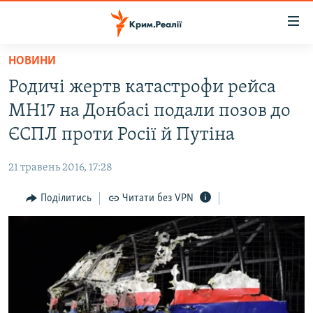
Доступність
посилання
Перейти
НОВИНИ
до
НОВИНИ
Родичі жертв катастрофи рейса
основного
ВОДА.КРИМ
матеріалу
МН17 на Донбасі подали позов до
ВІДЕО ТА ФОТО
Перейти
ЄСПЛ проти Росії й Путіна
до
ПОЛІТИКА
основної
21 травень 2016, 17:28
БЛОГИ
навігації
Перейти
Поділитись
Читати без VPN
ПОГЛЯД
до
ІНТЕРВ'Ю
пошуку
ВСЕ ЗА ДЕНЬ
СПЕЦПРОЕКТИ
ЯК ОБІЙТИ БЛОКУВАННЯ
ДЕПОРТАЦІЯ