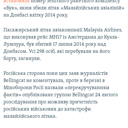
встановила
номер зенітного ракетного комплексу
«Бук», яким збили літак «Малайзійських авіаліній»
на Донбасі влітку 2014 року.
Пасажирський літак авіакомпанії Malaysia Airlines,
що виконував рейс MH17 із Амстердама до Куала-
Лумпура, був збитий 17 липня 2014 року над
Донбасом. Усі 298 осіб, які перебували на його
борту, загинули.
Російська сторона поки цих заяв журналістів
Bellingcat не коментувала, проте в березні в
Міноборони Росії назвали «перекручуванням
фактів» опубліковане групою Bellingcat 24 лютого
розслідування про можливу причетність
російських військових до катастрофи
малайзійського літака.