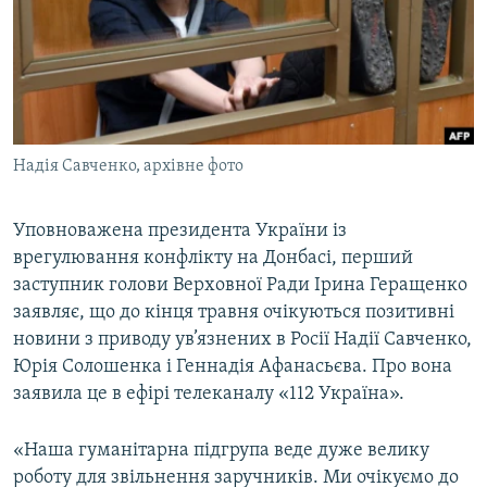
ВІДЕОУРОКИ «ELIFBE»
Русский
СВІДЧЕННЯ ОКУПАЦІЇ
Qırımtatar
УКРАЇНСЬКА ПРОБЛЕМА КРИМУ
ДОЛУЧАЙСЯ!
ІНФОГРАФІКА
Надія Савченко, архівне фото
Уповноважена президента України із
Усі сайти RFE/RL
врегулювання конфлікту на Донбасі, перший
заступник голови Верховної Ради Ірина Геращенко
заявляє, що до кінця травня очікуються позитивні
новини з приводу ув’язнених в Росії Надії Савченко,
Юрія Солошенка і Геннадія Афанасьєва. Про вона
заявила це в ефірі телеканалу «112 Україна».
«Наша гуманітарна підгрупа веде дуже велику
роботу для звільнення заручників. Ми очікуємо до