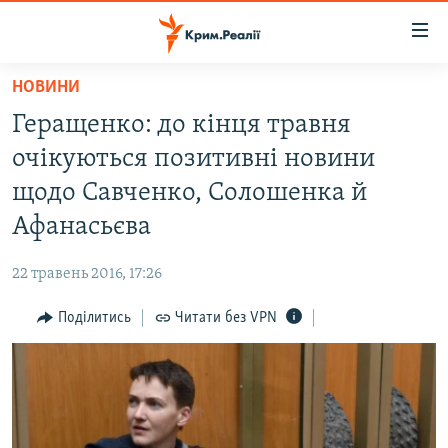
Доступність
посилання
Перейти
НОВИНИ
до
НОВИНИ
Геращенко: до кінця травня
основного
ВОДА.КРИМ
матеріалу
очікуються позитивні новини
ВІДЕО ТА ФОТО
Перейти
щодо Савченко, Солошенка й
до
ПОЛІТИКА
Афанасьєва
основної
БЛОГИ
навігації
22 травень 2016, 17:26
Перейти
ПОГЛЯД
до
Поділитись
Читати без VPN
ІНТЕРВ'Ю
пошуку
ВСЕ ЗА ДЕНЬ
СПЕЦПРОЕКТИ
ЯК ОБІЙТИ БЛОКУВАННЯ
ДЕПОРТАЦІЯ