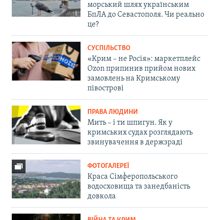
морський шлях українським
БпЛА до Севастополя. Чи реально
це?
СУСПІЛЬСТВО
«Крим – не Росія»: маркетплейс
Ozon припинив прийом нових
замовлень на Кримському
півострові
ПРАВА ЛЮДИНИ
Мить – і ти шпигун. Як у
кримських судах розглядають
звинувачення в держзраді
ФОТОГАЛЕРЕЇ
Краса Сімферопольського
водосховища та занедбаність
довкола