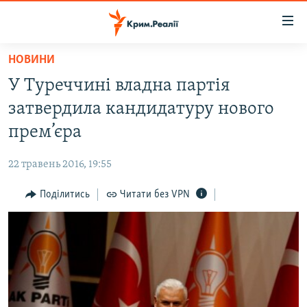
Доступність
посилання
Перейти
НОВИНИ
до
НОВИНИ
У Туреччині владна партія
основного
ВОДА.КРИМ
матеріалу
затвердила кандидатуру нового
ВІДЕО ТА ФОТО
Перейти
прем’єра
до
ПОЛІТИКА
основної
22 травень 2016, 19:55
БЛОГИ
навігації
Перейти
Поділитись
Читати без VPN
ПОГЛЯД
до
ІНТЕРВ'Ю
пошуку
ВСЕ ЗА ДЕНЬ
СПЕЦПРОЕКТИ
ЯК ОБІЙТИ БЛОКУВАННЯ
ДЕПОРТАЦІЯ