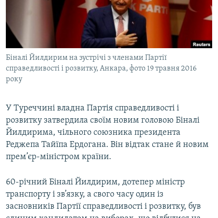
ВІДЕОУРОКИ «ELIFBE»
Русский
СВІДЧЕННЯ ОКУПАЦІЇ
Qırımtatar
УКРАЇНСЬКА ПРОБЛЕМА КРИМУ
Біналі Йилдирим на зустрічі з членами Партії
ДОЛУЧАЙСЯ!
ІНФОГРАФІКА
справедливості і розвитку, Анкара, фото 19 травня 2016
року
Усі сайти RFE/RL
У Туреччині владна Партія справедливості і
розвитку затвердила своїм новим головою Біналі
Йилдирима, чільного союзника президента
Реджепа Тайїпа Ердогана. Він відтак стане й новим
прем’єр-міністром країни.
60-річний Біналі Йилдирим, дотепер міністр
транспорту і зв’язку, а свого часу один із
засновників Партії справедливості і розвитку, був