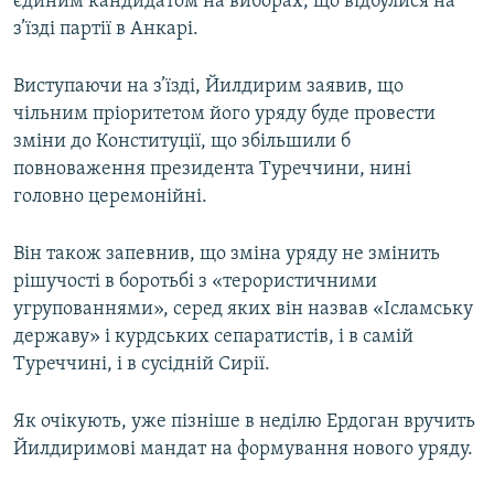
єдиним кандидатом на виборах, що відбулися на
з’їзді партії в Анкарі.
Виступаючи на з’їзді, Йилдирим заявив, що
чільним пріоритетом його уряду буде провести
зміни до Конституції, що збільшили б
повноваження президента Туреччини, нині
головно церемонійні.
Він також запевнив, що зміна уряду не змінить
рішучості в боротьбі з «терористичними
угрупованнями», серед яких він назвав «Ісламську
державу» і курдських сепаратистів, і в самій
Туреччині, і в сусідній Сирії.
Як очікують, уже пізніше в неділю Ердоган вручить
Йилдиримові мандат на формування нового уряду.