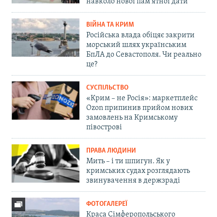
навколо нової пам'ятної дати
ВІЙНА ТА КРИМ
Російська влада обіцяє закрити
морський шлях українським
БпЛА до Севастополя. Чи реально
це?
СУСПІЛЬСТВО
«Крим – не Росія»: маркетплейс
Ozon припинив прийом нових
замовлень на Кримському
півострові
ПРАВА ЛЮДИНИ
Мить – і ти шпигун. Як у
кримських судах розглядають
звинувачення в держзраді
ФОТОГАЛЕРЕЇ
Краса Сімферопольського