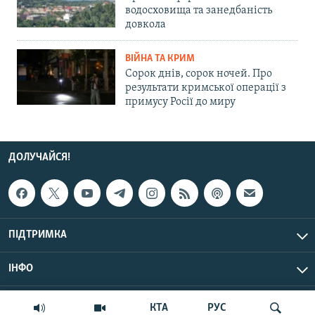
водосховища та занедбаність
довкола
ВІЙНА ТА КРИМ
Сорок днів, сорок ночей. Про
результати кримської операції з
примусу Росії до миру
ДОЛУЧАЙСЯ!
ПІДТРИМКА
ІНФО
© Крим.Реалії, 2026 | Усі права застережено.
КТА
РУС