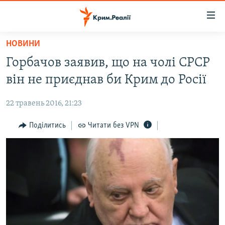
Доступність
посилання
Перейти
НОВИНИ
до
НОВИНИ
Горбачов заявив, що на чолі СРСР
основного
ВОДА.КРИМ
матеріалу
він не приєднав би Крим до Росії
ВІДЕО ТА ФОТО
Перейти
до
22 травень 2016, 21:23
ПОЛІТИКА
основної
БЛОГИ
Поділитись
Читати без VPN
навігації
Перейти
ПОГЛЯД
до
ІНТЕРВ'Ю
пошуку
ВСЕ ЗА ДЕНЬ
СПЕЦПРОЕКТИ
ЯК ОБІЙТИ БЛОКУВАННЯ
ДЕПОРТАЦІЯ