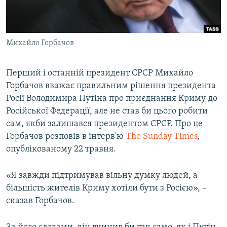
ВІДЕОУРОКИ «ELIFBE»
Русский
СВІДЧЕННЯ ОКУПАЦІЇ
Qırımtatar
Михайло Горбачов
УКРАЇНСЬКА ПРОБЛЕМА КРИМУ
ДОЛУЧАЙСЯ!
ІНФОГРАФІКА
Перший і останній президент СРСР Михайло
Горбачов вважає правильним рішення президента
Росії Володимира Путіна про приєднання Криму до
Усі сайти RFE/RL
Російської Федерації, але не став би цього робити
сам, якби залишався президентом СРСР. Про це
Горбачов розповів в інтерв'ю
The Sunday Times
,
опублікованому 22 травня.
«Я завжди підтримував вільну думку людей, а
більшість жителів Криму хотіли бути з Росією», –
сказав Горбачов.