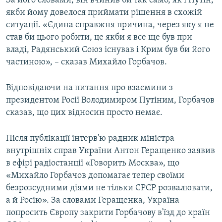
За його словами, він вчинив би так само, як і Путін,
якби йому довелося приймати рішення в схожій
ситуації. «Єдина справжня причина, через яку я не
став би цього робити, це якби я все ще був при
владі, Радянський Союз існував і Крим був би його
частиною», – сказав Михайло Горбачов.
Відповідаючи на питання про взаємини з
президентом Росії Володимиром Путіним, Горбачов
сказав, що цих відносин просто немає.
Після публікації інтерв'ю радник міністра
внутрішніх справ України Антон Геращенко заявив
в ефірі радіостанції «Говорить Москва», що
«Михайло Горбачов допомагає тепер своїми
безрозсудними діями не тільки СРСР розвалювати,
а й Росію». За словами Геращенка, Україна
попросить Європу закрити Горбачову в'їзд до країн