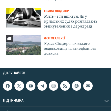
ПРАВА ЛЮДИНИ
Мить – і ти шпигун. Як у
кримських судах розглядають
звинувачення в держзраді
ФОТОГАЛЕРЕЇ
Краса Сімферопольського
водосховища та занедбаність
довкола
ДОЛУЧАЙСЯ!
ПІДТРИМКА