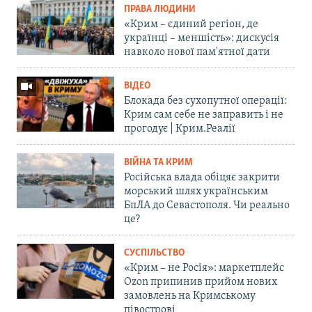
ПРАВА ЛЮДИНИ
«Крим – єдиний регіон, де
українці – меншість»: дискусія
навколо нової пам'ятної дати
ВІДЕО
Блокада без сухопутної операції:
Крим сам себе не заправить і не
прогодує | Крим.Реалії
ВІЙНА ТА КРИМ
Російська влада обіцяє закрити
морський шлях українським
БпЛА до Севастополя. Чи реально
це?
СУСПІЛЬСТВО
«Крим – не Росія»: маркетплейс
Ozon припинив прийом нових
замовлень на Кримському
півострові