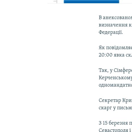
В анексовано
визначення ка
Федерації.
Як повідомляє
20:00 явка ск
Так, у Сімфер
Керченському
одномандатном
Секретар Крим
скарг у письм
З 15 березня п
Севастополя 