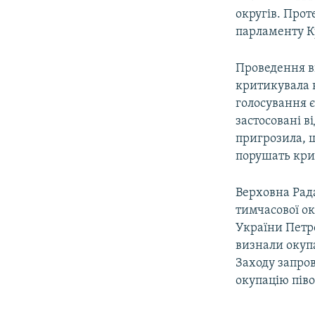
округів. Прот
парламенту К
Проведення в
критикувала 
голосування 
застосовані в
пригрозила, щ
порушать кри
Верховна Рада
тимчасової ок
України Петр
визнали окупа
Заходу запро
окупацію піво