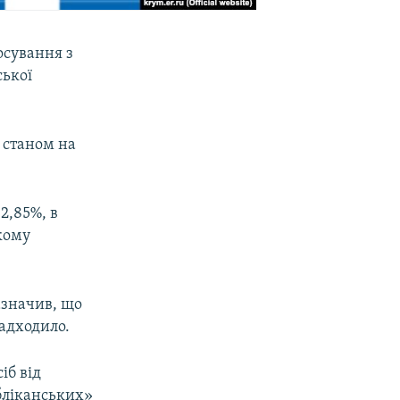
осування з
ської
, станом на
2,85%, в
кому
азначив, що
надходило.
іб від
бліканських»