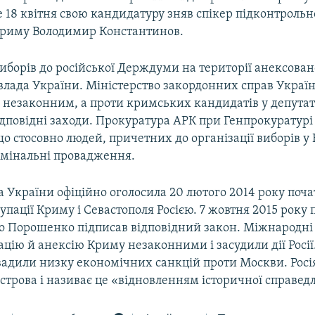
е 18 квітня свою кандидатуру зняв спікер підконтрольно
риму Володимир Константинов.
иборів до російської Держдуми на території анексова
влада України. Міністерство закордонних справ Україн
є незаконним, а проти кримських кандидатів у депутат
ідповідні заходи. Прокуратура АРК при Генпрокуратурі
о стосовно людей, причетних до організації виборів у
мінальні провадження.
 України офіційно оголосила 20 лютого 2014 року поч
упації Криму і Севастополя Росією. 7 жовтня 2015 року
о Порошенко підписав відповідний закон. Міжнародні 
цію й анексію Криму незаконними і засудили дії Росії
вадили низку економічних санкцій проти Москви. Росі
строва і називає це «відновленням історичної справедл