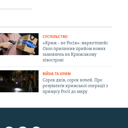
СУСПІЛЬСТВО
«Крим – не Росія»: маркетплейс
Ozon припинив прийом нових
замовлень на Кримському
півострові
ВІЙНА ТА КРИМ
Сорок днів, сорок ночей. Про
результати кримської операції з
примусу Росії до миру