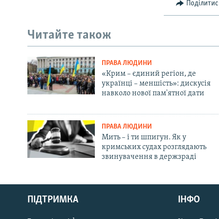
Поділитис
Читайте також
ПРАВА ЛЮДИНИ
«Крим – єдиний регіон, де
українці – меншість»: дискусія
навколо нової пам'ятної дати
ПРАВА ЛЮДИНИ
Мить – і ти шпигун. Як у
кримських судах розглядають
звинувачення в держзраді
Русский
ПІДТРИМКА
ІНФО
Qırımtatar