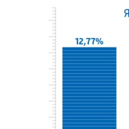
ВІДЕОУРОКИ «ELIFBE»
СВІДЧЕННЯ ОКУПАЦІЇ
УКРАЇНСЬКА ПРОБЛЕМА КРИМУ
ІНФОГРАФІКА