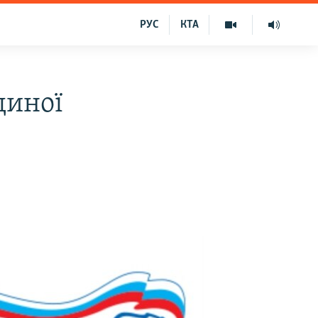
РУС
КТА
диної