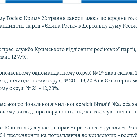
му Росією Криму 22 травня завершилося попереднє гол
ндидатів партії «Єдина Росія» в Державну думу Росій
 прес-служба Кримського відділення російської партії
лала 12,77%.
опольському одномандатному окрузі № 19 явка склала 1
 одномандатному окрузі № 20 – 13,20% і в Євпаторійсь
у окрузі № 21 – 12,23%.
ської регіональної лічильної комісії Віталій Жалоба з
овому вигляді про порушення під час голосування не 
о 10 квітня для участі в праймеріз зареєструвалися 19 ос
і 34 претенденти на потрапляння до кримських «респу