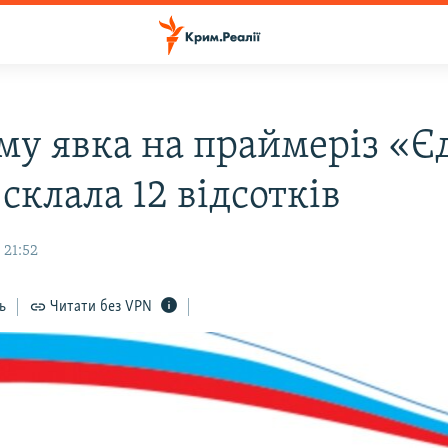
му явка на праймеріз «Є
 склала 12 відсотків
 21:52
ь
Читати без VPN