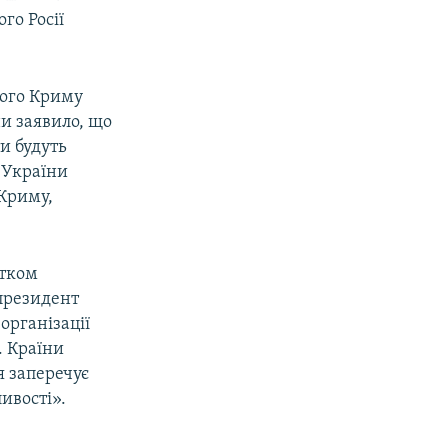
го Росії
ного Криму
и заявило, що
и будуть
 України
 Криму,
атком
 президент
організації
. Країни
я заперечує
ивості».