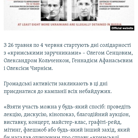
ВІДЕОУРОКИ «ELIFBE»
Русский
СВІДЧЕННЯ ОКУПАЦІЇ
Qırımtatar
УКРАЇНСЬКА ПРОБЛЕМА КРИМУ
ДОЛУЧАЙСЯ!
ІНФОГРАФІКА
З 26 травня по 4 червня стартують дні солідарності
з «кримськими заручниками» – Олегом Сенцовим,
Олександром Кольченком, Геннадієм Афанасьєвим
Усі сайти RFE/RL
і Олексієм Чирнієм.
Громадські активісти закликають в ці дні
приєднатися до кампанії всіх небайдужих.
«Взяти участь можна у будь-який спосіб: проведіть
лекцію, дискусію, кінопоказ, благодійний аукціон,
виставку, концерт, майстер-клас, графіті-рейд,
мітинг, флешмоб або будь-який інший захід, який
би нагадав оточуючим про справу «кримської