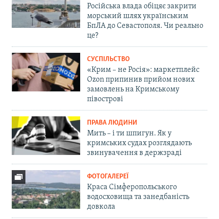
Російська влада обіцяє закрити
морський шлях українським
БпЛА до Севастополя. Чи реально
це?
СУСПІЛЬСТВО
«Крим – не Росія»: маркетплейс
Ozon припинив прийом нових
замовлень на Кримському
півострові
ПРАВА ЛЮДИНИ
Мить – і ти шпигун. Як у
кримських судах розглядають
звинувачення в держзраді
ФОТОГАЛЕРЕЇ
Краса Сімферопольського
водосховища та занедбаність
довкола