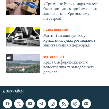
«Крим – не Росія»: маркетплейс
Ozon припинив прийом нових
замовлень на Кримському
півострові
ПРАВА ЛЮДИНИ
Мить – і ти шпигун. Як у
кримських судах розглядають
звинувачення в держзраді
ФОТОГАЛЕРЕЇ
Краса Сімферопольського
водосховища та занедбаність
довкола
ДОЛУЧАЙСЯ!