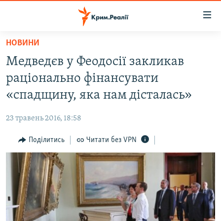
Доступність
посилання
Перейти
НОВИНИ
до
НОВИНИ
Медведєв у Феодосії закликав
основного
ВОДА.КРИМ
матеріалу
раціонально фінансувати
ВІДЕО ТА ФОТО
Перейти
«спадщину, яка нам дісталась»
до
ПОЛІТИКА
основної
23 травень 2016, 18:58
БЛОГИ
навігації
Перейти
Поділитись
Читати без VPN
ПОГЛЯД
до
ІНТЕРВ'Ю
пошуку
ВСЕ ЗА ДЕНЬ
СПЕЦПРОЕКТИ
ЯК ОБІЙТИ БЛОКУВАННЯ
ДЕПОРТАЦІЯ