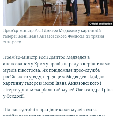
ВІДЕОУРОКИ «ELIFBE»
Русский
СВІДЧЕННЯ ОКУПАЦІЇ
Qırımtatar
УКРАЇНСЬКА ПРОБЛЕМА КРИМУ
Прем'єр-міністр Росії Дмитро Медведєв у картинній
ДОЛУЧАЙСЯ!
ІНФОГРАФІКА
галереї імені Івана Айвазовського. Феодосія, 23 травня
2016 року
Усі сайти RFE/RL
Прем'єр-міністр Росії Дмитро Медведєв в
анексованому Криму провів нараду з керівниками
музеїв півострова. Як повідомляє прес-служба
російського уряду, перед цим Медведєв відвідав
картинну галерею імені Івана Айвазовського і
літературно-меморіальний музей Олександра Гріна
у Феодосії.
Під час зустрічі з працівниками музеїв глава