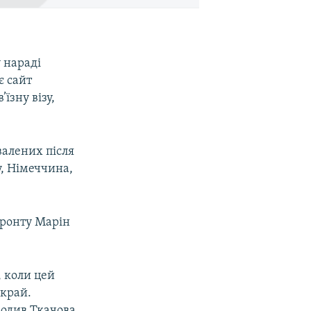
у нараді
є сайт
їзну візу,
валених після
у, Німеччина,
фронту Марін
, коли цей
 край.
родив Ткачова