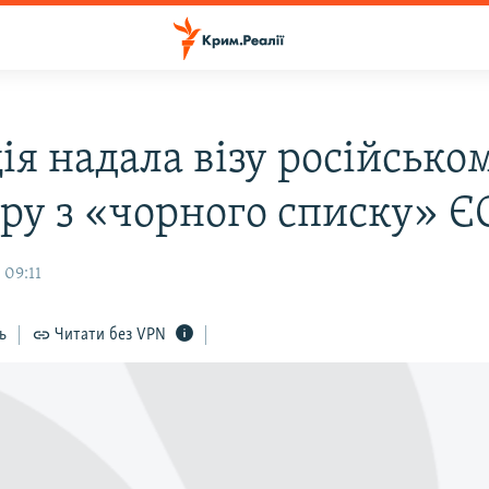
ія надала візу російсько
тру з «чорного списку» Є
 09:11
ь
Читати без VPN