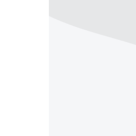
ВІДЕОУРОКИ «ELIFBE»
СВІДЧЕННЯ ОКУПАЦІЇ
УКРАЇНСЬКА ПРОБЛЕМА КРИМУ
ІНФОГРАФІКА