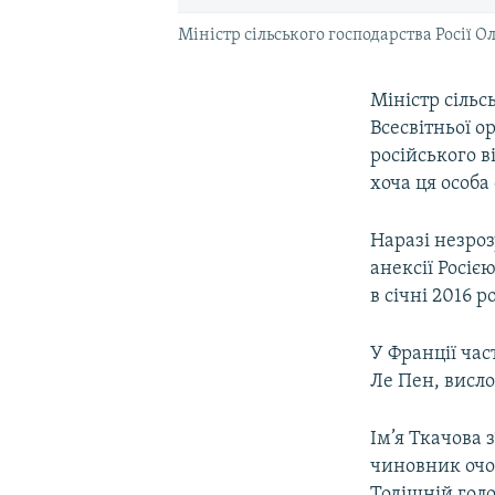
Міністр сільського господарства Росії 
Міністр сільс
Всесвітньої о
російського в
хоча ця особа
Наразі незроз
анексії Росіє
в січні 2016 р
У Франції час
Ле Пен, висло
Ім’я Ткачова 
чиновник очо
Тодішній гол