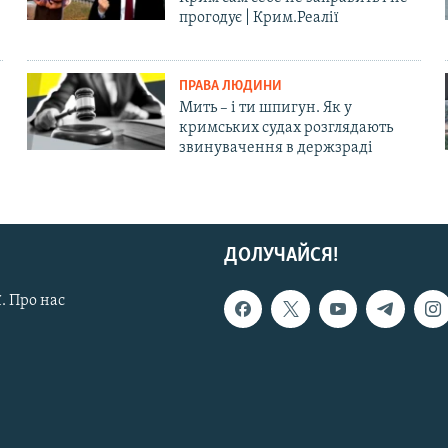
прогодує | Крим.Реалії
ПРАВА ЛЮДИНИ
Мить – і ти шпигун. Як у
кримських судах розглядають
звинувачення в держзраді
ДОЛУЧАЙСЯ!
. Про нас