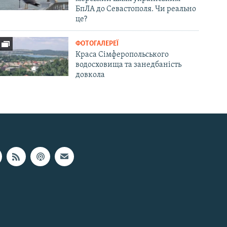
БпЛА до Севастополя. Чи реально
це?
ФОТОГАЛЕРЕЇ
Краса Сімферопольського
водосховища та занедбаність
довкола