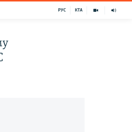
РУС
КТА
му
С