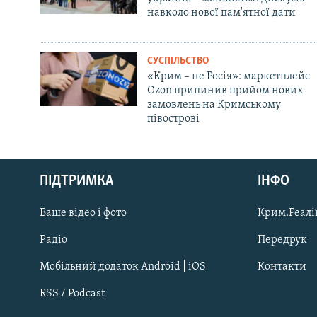
навколо нової пам'ятної дати
СУСПІЛЬСТВО
«Крим – не Росія»: маркетплейс
Ozon припинив прийом нових
замовлень на Кримському
півострові
Русский
ПІДТРИМКА
ІНФО
Qırımtatar
Ваше відео і фото
Крим.Реалії
ДОЛУЧАЙСЯ!
Радіо
Передрук
Мобільний додаток Android | iOS
Контакти
RSS / Podcast
Усі сайти RFE/RL