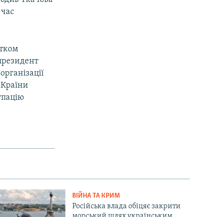
 час
атком
 президент
організації
 Країни
упацію
ВІЙНА ТА КРИМ
Російська влада обіцяє закрити
морський шлях українським