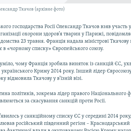
Олександр Ткачов (архівне фото)
ького господарства Росії Олександр Ткачов взяв участь 
рганізації охорони здоров’я тварин у Парижі, повідомля
ідомства 23 травня. Франція надала міністрові Ткачову в’
 є в «чорному списку» Європейського союзу.
уміло, чому Франція зробила виняток із санкцій ЄС, ух
ю українського Криму 2014 року. Інший лідер Євросоюз
оку відмовила Ткачову у в’їзній візі.
тина політиків, зокрема лідер правого Національного 
влюються за скасування санкцій проти Росії.
з’явилось у санкційному списку ЄС у середині 2014 року
лював російський південний регіон – Краснодарський
ова фактичної влади в окупованому Росією Криму наго