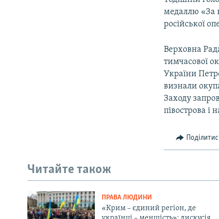
медаллю «За в
російської опе
Верховна Рада
тимчасової ок
України Петр
визнали окупа
Заходу запро
півострова і 
Поділитис
Читайте також
ПРАВА ЛЮДИНИ
«Крим – єдиний регіон, де
українці – меншість»: дискусія