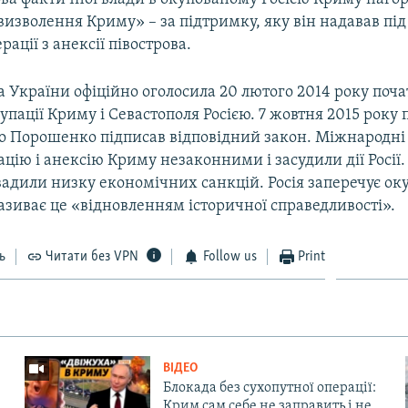
изволення Криму» – за підтримку, яку він надавав під
рації з анексії півострова.
 України офіційно оголосила 20 лютого 2014 року поч
упації Криму і Севастополя Росією. 7 жовтня 2015 року
о Порошенко підписав відповідний закон. Міжнародні 
цію і анексію Криму незаконними і засудили дії Росії.
вадили низку економічних санкцій. Росія заперечує ок
називає це «відновленням історичної справедливості».
ь
Читати без VPN
Follow us
Print
ВІДЕО
Блокада без сухопутної операції:
Крим сам себе не заправить і не