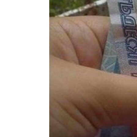
ВІДЕОУРОКИ «ELIFBE»
СВІДЧЕННЯ ОКУПАЦІЇ
УКРАЇНСЬКА ПРОБЛЕМА КРИМУ
ІНФОГРАФІКА