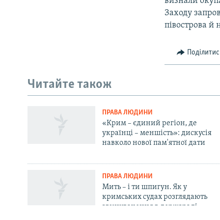
визнали окупа
Заходу запро
півострова й 
Поділитис
Русский
Читайте також
Qırımtatar
ПРАВА ЛЮДИНИ
ДОЛУЧАЙСЯ!
«Крим – єдиний регіон, де
українці – меншість»: дискусія
навколо нової пам'ятної дати
ПРАВА ЛЮДИНИ
Усі сайти RFE/RL
Мить – і ти шпигун. Як у
кримських судах розглядають
звинувачення в держзраді