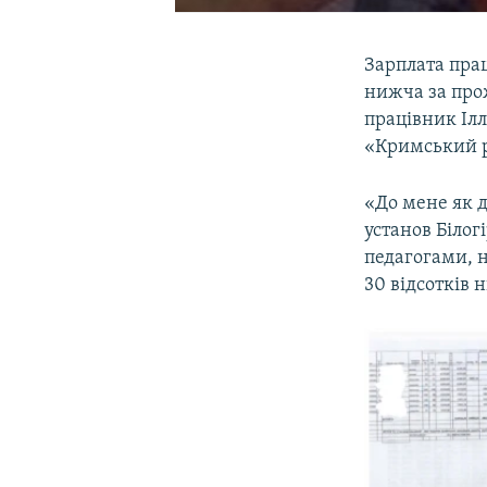
Зарплата прац
нижча за про
працівник Ілл
«Кримський р
«До мене як 
установ Білог
педагогами, н
30 відсотків