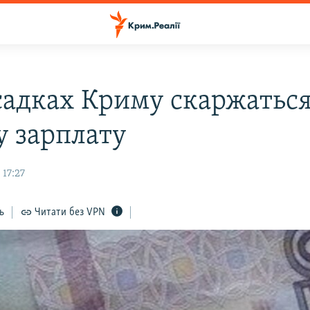
садках Криму скаржаться
у зарплату
 17:27
ь
Читати без VPN