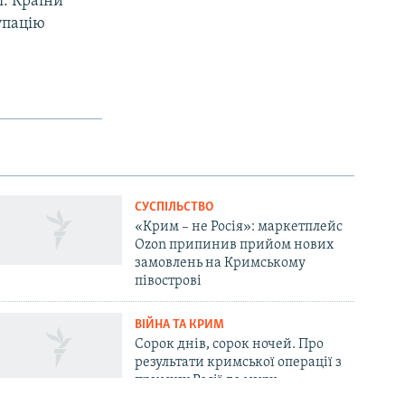
ї. Країни
упацію
СУСПІЛЬСТВО
«Крим – не Росія»: маркетплейс
Ozon припинив прийом нових
замовлень на Кримському
півострові
ВІЙНА ТА КРИМ
Сорок днів, сорок ночей. Про
результати кримської операції з
примусу Росії до миру