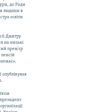
ури, до Ради
ав людини в
істра освіти
сії Дмитру
я на низькі
ький прем'єр
 пенсій
 немає».
ї опублікував
н.
атком
у президент
організації