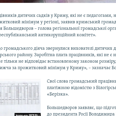
івників дитячих садків у Криму, які не є педагогами, н
житковий мінімум у регіоні, заявив кримський грома
я Большедворов – голова регіональної громадської орга
еспубліканський антикорупційний комітет».
до громадського діяча звернулися вихователі дитячих
ірського району. Заробітна плата працівників, які не є 
е тільки не відповідає встановленому законом розміру,
 нижча за прожитковий мінімум у Криму», – зазначає Б
Свої слова громадський працівн
платіжною відомістю з Білогірсь
«Берізка».
Большедворов заявляє, що підго
до президента Росії Володимира 