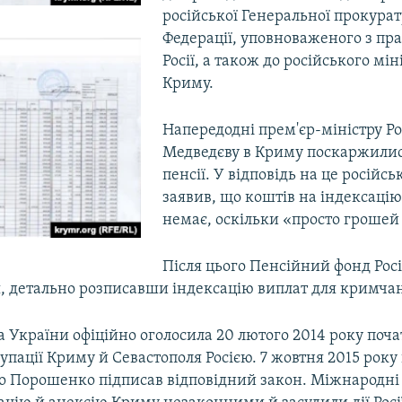
російської Генеральної прокурат
Федерації, уповноваженого з пр
Росії, а також до російського мін
Криму.
Напередодні прем'єр-міністру Ро
Медведєву в Криму поскаржилис
пенсії. У відповідь на це російс
заявив, що коштів на індексацію
немає, оскільки «просто грошей
Після цього Пенсійний фонд Росі
, детально розписавши індексацію виплат для кримча
 України офіційно оголосила 20 лютого 2014 року поч
упації Криму й Севастополя Росією. 7 жовтня 2015 рок
о Порошенко підписав відповідний закон. Міжнародні 