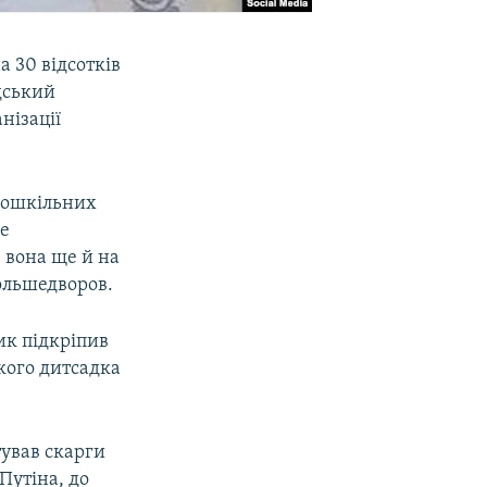
а 30 відсотків
дський
нізації
 дошкільних
не
 вона ще й на
ольшедворов.
ик підкріпив
кого дитсадка
тував скарги
Путіна, до