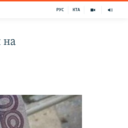
РУС
КТА
 на