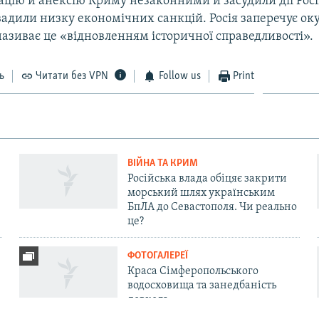
цію й анексію Криму незаконними й засудили дії Росі
вадили низку економічних санкцій. Росія заперечує ок
називає це «відновленням історичної справедливості».
ь
Читати без VPN
Follow us
Print
ВІЙНА ТА КРИМ
Російська влада обіцяє закрити
морський шлях українським
БпЛА до Севастополя. Чи реально
це?
ФОТОГАЛЕРЕЇ
Краса Сімферопольського
водосховища та занедбаність
довкола