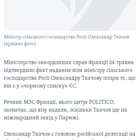
ВІДЕОУРОКИ «ELIFBE»
Русский
СВІДЧЕННЯ ОКУПАЦІЇ
Qırımtatar
УКРАЇНСЬКА ПРОБЛЕМА КРИМУ
Міністр сільського господарства Росії Олександр Ткачов
ДОЛУЧАЙСЯ!
ІНФОГРАФІКА
(архівне фото)
Міністерство закордонних справ Франції 24 травня
Усі сайти RFE/RL
підтвердило факт надання візи міністру сільського
господарства Росії Олександру Ткачову попри те, що
він є у «чорному списку» ЄС.
Речник МЗС Франції, якого цитує POLITICO,
зазначає, що візу надали, оскільки Ткачов їде на
міжнародний захід у Парижі.
Олександр Ткачов є головою російської делегації на