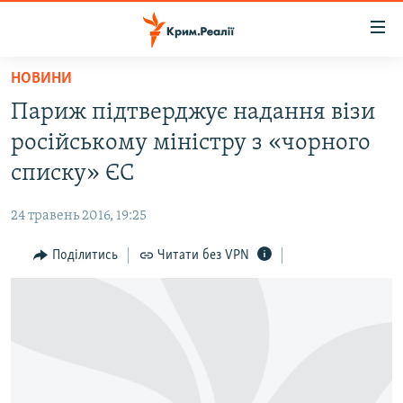
Доступність
посилання
Перейти
НОВИНИ
до
НОВИНИ
Париж підтверджує надання візи
основного
ВОДА.КРИМ
матеріалу
російському міністру з «чорного
ВІДЕО ТА ФОТО
Перейти
списку» ЄС
до
ПОЛІТИКА
основної
24 травень 2016, 19:25
БЛОГИ
навігації
Перейти
Поділитись
Читати без VPN
ПОГЛЯД
до
ІНТЕРВ'Ю
пошуку
ВСЕ ЗА ДЕНЬ
СПЕЦПРОЕКТИ
ЯК ОБІЙТИ БЛОКУВАННЯ
ДЕПОРТАЦІЯ