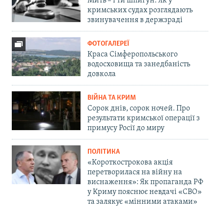
Мить – і ти шпигун. Як у
кримських судах розглядають
звинувачення в держзраді
ФОТОГАЛЕРЕЇ
Краса Сімферопольського
водосховища та занедбаність
довкола
ВІЙНА ТА КРИМ
Сорок днів, сорок ночей. Про
результати кримської операції з
примусу Росії до миру
ПОЛІТИКА
«Короткострокова акція
перетворилася на війну на
виснаження»: Як пропаганда РФ
у Криму пояснює невдачі «СВО»
та залякує «мінними атаками»