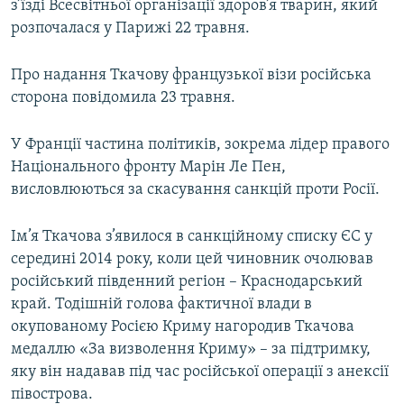
з’їзді Всесвітньої організації здоров’я тварин, який
розпочалася у Парижі 22 травня.
Про надання Ткачову французької візи російська
сторона повідомила 23 травня.
У Франції частина політиків, зокрема лідер правого
Національного фронту Марін Ле Пен,
висловлюються за скасування санкцій проти Росії.
Ім’я Ткачова з’явилося в санкційному списку ЄС у
середині 2014 року, коли цей чиновник очолював
російський південний регіон – Краснодарський
край. Тодішній голова фактичної влади в
окупованому Росією Криму нагородив Ткачова
медаллю «За визволення Криму» – за підтримку,
яку він надавав під час російської операції з анексії
півострова.