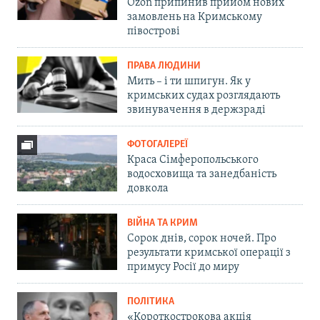
Ozon припинив прийом нових
замовлень на Кримському
півострові
ПРАВА ЛЮДИНИ
Мить – і ти шпигун. Як у
кримських судах розглядають
звинувачення в держзраді
ФОТОГАЛЕРЕЇ
Краса Сімферопольського
водосховища та занедбаність
довкола
ВІЙНА ТА КРИМ
Сорок днів, сорок ночей. Про
результати кримської операції з
примусу Росії до миру
ПОЛІТИКА
«Короткострокова акція