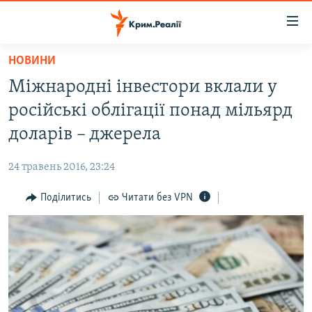
Доступність
посилання
Перейти
НОВИНИ
до
НОВИНИ
Міжнародні інвестори вклали у
основного
ВОДА.КРИМ
матеріалу
російські облігації понад мільярд
ВІДЕО ТА ФОТО
Перейти
доларів – джерела
до
ПОЛІТИКА
основної
24 травень 2016, 23:24
БЛОГИ
навігації
Перейти
Поділитись
Читати без VPN
ПОГЛЯД
до
ІНТЕРВ'Ю
пошуку
ВСЕ ЗА ДЕНЬ
СПЕЦПРОЕКТИ
ЯК ОБІЙТИ БЛОКУВАННЯ
ДЕПОРТАЦІЯ