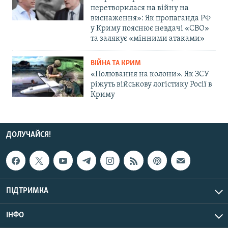
перетворилася на війну на
виснаження»: Як пропаганда РФ
у Криму пояснює невдачі «СВО»
та залякує «мінними атаками»
ВІЙНА ТА КРИМ
«Полювання на колони». Як ЗСУ
ріжуть військову логістику Росії в
Криму
ДОЛУЧАЙСЯ!
ПІДТРИМКА
ІНФО