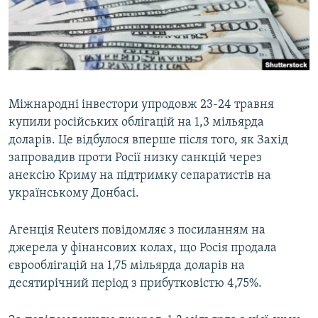
ВІДЕОУРОКИ «ELIFBE»
Русский
СВІДЧЕННЯ ОКУПАЦІЇ
Qırımtatar
УКРАЇНСЬКА ПРОБЛЕМА КРИМУ
ДОЛУЧАЙСЯ!
ІНФОГРАФІКА
Міжнародні інвестори упродовж 23-24 травня
купили російських облігацій на 1,3 мільярда
доларів. Це відбулося вперше після того, як Захід
Усі сайти RFE/RL
запровадив проти Росії низку санкцій через
анексію Криму на підтримку сепаратистів на
українському Донбасі.
Агенція Reuters повідомляє з посиланням на
джерела у фінансових колах, що Росія продала
єврооблігацій на 1,75 мільярда доларів на
десятирічний період з прибутковістю 4,75%.