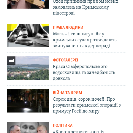
Ozon припинив прийом нових
замовлень на Кримському
півострові
ПРАВА ЛЮДИНИ
Мить – і ти шпигун. Як у
кримських судах розглядають
звинувачення в держзраді
ФОТОГАЛЕРЕЇ
Краса Сімферопольського
водосховища та занедбаність
довкола
ВІЙНА ТА КРИМ
Сорок днів, сорок ночей. Про
результати кримської операції з
примусу Росії до миру
ПОЛІТИКА
«Короткострокова акція