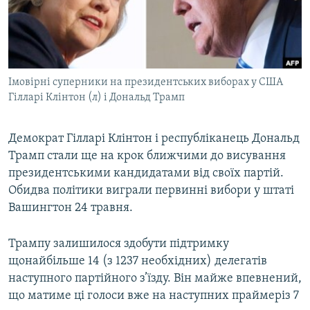
ВІДЕОУРОКИ «ELIFBE»
Русский
СВІДЧЕННЯ ОКУПАЦІЇ
Qırımtatar
УКРАЇНСЬКА ПРОБЛЕМА КРИМУ
Імовірні суперники на президентських виборах у США
ДОЛУЧАЙСЯ!
ІНФОГРАФІКА
Гілларі Клінтон (л) і Дональд Трамп
Демократ Гілларі Клінтон і республіканець Дональд
Усі сайти RFE/RL
Трамп стали ще на крок ближчими до висування
президентськими кандидатами від своїх партій.
Обидва політики виграли первинні вибори у штаті
Вашингтон 24 травня.
Трампу залишилося здобути підтримку
щонайбільше 14 (з 1237 необхідних) делегатів
наступного партійного з’їзду. Він майже впевнений,
що матиме ці голоси вже на наступних праймеріз 7