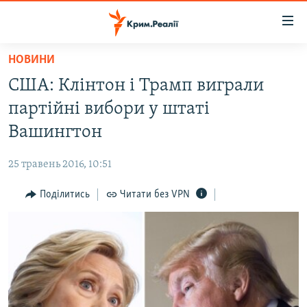
Доступність
посилання
Перейти
НОВИНИ
до
НОВИНИ
США: Клінтон і Трамп виграли
основного
ВОДА.КРИМ
матеріалу
партійні вибори у штаті
ВІДЕО ТА ФОТО
Перейти
Вашингтон
до
ПОЛІТИКА
основної
25 травень 2016, 10:51
БЛОГИ
навігації
Перейти
Поділитись
Читати без VPN
ПОГЛЯД
до
ІНТЕРВ'Ю
пошуку
ВСЕ ЗА ДЕНЬ
СПЕЦПРОЕКТИ
ЯК ОБІЙТИ БЛОКУВАННЯ
ДЕПОРТАЦІЯ