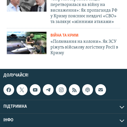
перетворилася на війну на
виснаження»: Як пропаганда РФ
у Криму пояснює невдачі «СВО»
та залякує «мінними атаками»
ВІЙНА ТА КРИМ
«Полювання на колони». Як ЗСУ
ріжуть військову логістику Росії в
Криму
ДОЛУЧАЙСЯ!
ПІДТРИМКА
ІНФО