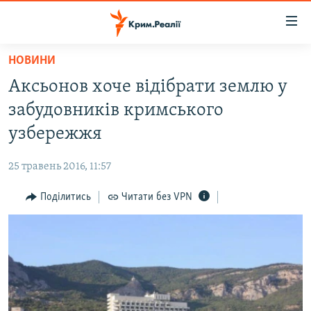
Доступність
посилання
Перейти
НОВИНИ
до
НОВИНИ
Аксьонов хоче відібрати землю у
основного
ВОДА.КРИМ
матеріалу
забудовників кримського
ВІДЕО ТА ФОТО
Перейти
узбережжя
до
ПОЛІТИКА
основної
25 травень 2016, 11:57
БЛОГИ
навігації
Перейти
Поділитись
Читати без VPN
ПОГЛЯД
до
ІНТЕРВ'Ю
пошуку
ВСЕ ЗА ДЕНЬ
СПЕЦПРОЕКТИ
ЯК ОБІЙТИ БЛОКУВАННЯ
ДЕПОРТАЦІЯ