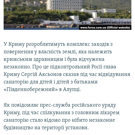
ВІДЕОУРОКИ «ELIFBE»
Русский
СВІДЧЕННЯ ОКУПАЦІЇ
Qırımtatar
УКРАЇНСЬКА ПРОБЛЕМА КРИМУ
ДОЛУЧАЙСЯ!
ІНФОГРАФІКА
У Криму розроблятимуть комплекс заходів з
повернення у власність землі, яка належить
кримським здравницям і була відчужена
Усі сайти RFE/RL
незаконно. Про це підконтрольний Росії глава
Криму Сергій Аксьонов сказав під час відвідування
санаторію для дітей і дітей з батьками
«Південнобережний» в Алупці.
Як повідомляє прес-служба російського уряду
Криму, під час спілкування з головним лікарем
санаторію стало відомо про нібито незаконне
будівництво на території установи.