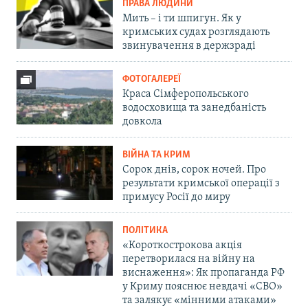
ПРАВА ЛЮДИНИ
Мить – і ти шпигун. Як у
кримських судах розглядають
звинувачення в держзраді
ФОТОГАЛЕРЕЇ
Краса Сімферопольського
водосховища та занедбаність
довкола
ВІЙНА ТА КРИМ
Сорок днів, сорок ночей. Про
результати кримської операції з
примусу Росії до миру
ПОЛІТИКА
«Короткострокова акція
перетворилася на війну на
виснаження»: Як пропаганда РФ
у Криму пояснює невдачі «СВО»
та залякує «мінними атаками»