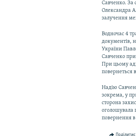
Савченко. За
Олександра А
залучення мех
Водночас 4 тр
документів, н
України Павл
Савченко прип
При цьому ад
повернеться в
Надію Савченк
зокрема, у пр
сторона захис
оголошувала г
повернення в
Поділитис