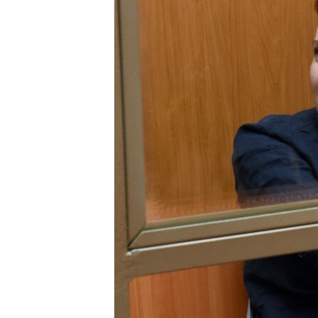
ВІДЕОУРОКИ «ELIFBE»
СВІДЧЕННЯ ОКУПАЦІЇ
УКРАЇНСЬКА ПРОБЛЕМА КРИМУ
ІНФОГРАФІКА