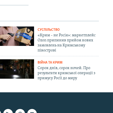
СУСПІЛЬСТВО
«Крим – не Росія»: маркетплейс
Ozon припинив прийом нових
замовлень на Кримському
півострові
ВІЙНА ТА КРИМ
Сорок днів, сорок ночей. Про
результати кримської операції з
примусу Росії до миру