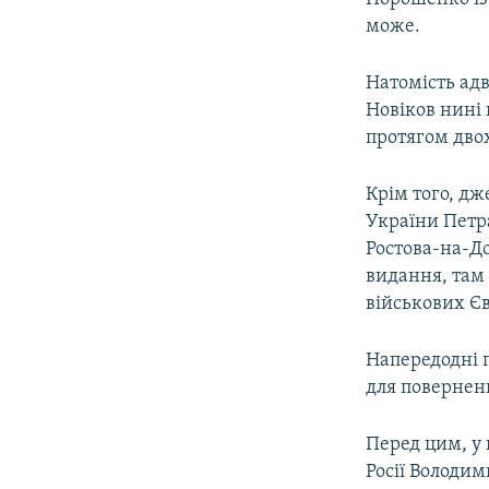
може.
Натомість адв
Новіков нині 
протягом дво
Крім того, дж
України Петр
Ростова-на-До
видання, там 
військових Є
Напередодні 
для поверненн
Перед цим, у
Росії Володи