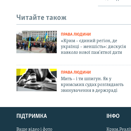
Читайте також
ПРАВА ЛЮДИНИ
«Крим – єдиний регіон, де
українці – меншість»: дискусія
навколо нової пам'ятної дати
ПРАВА ЛЮДИНИ
Мить – і ти шпигун. Як у
кримських судах розглядають
звинувачення в держзраді
Русский
ПІДТРИМКА
ІНФО
Qırımtatar
Ваше відео і фото
Крим.Реалії