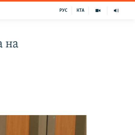
РУС
КТА
а на