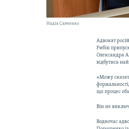
Надія Савченко
Адвокат росі
Рибін припуск
Олександра А
відбутись на
«Можу сказат
формальності
що процес обм
Він не виключ
Водночас адво
Порошенко із