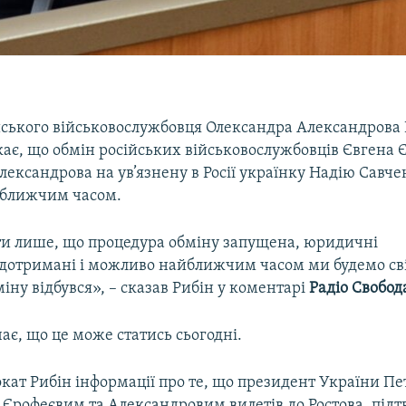
йського військовослужбовця Олександра Александрова
ає, що обмін російських військовослужбовців Євгена 
лександрова на ув’язнену в Росії українку Надію Савч
йближчим часом.
и лише, що процедура обміну запущена, юридичні
дотримані і можливо найближчим часом ми будемо сві
іну відбувся», – сказав Рибін у коментарі
Радіо Свобод
ає, що це може статись сьогодні.
кат Рибін інформації про те, що президент України Пе
 Єрофеєвим та Александровим вилетів до Ростова, підт