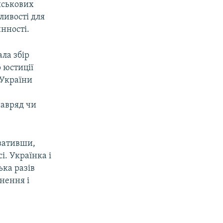
йськових
ливості для
нності.
ла збір
 юстиції
 України
навряд чи
увативши,
і. Українка і
ька разів
ьнення і