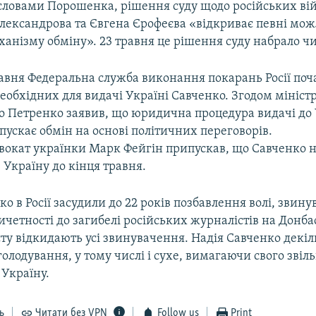
 словами Порошенка, рішення суду щодо російських ві
лександрова та Євгена Єрофеєва «відкриває певні мож
анізму обміну». 23 травня це рішення суду набрало чи
авня Федеральна служба виконання покарань Росії поча
еобхідних для видачі Україні Савченко. Згодом міністр
о Петренко заявив, що юридична процедура видачі до
ускає обмін на основі політичних переговорів.
вокат українки Марк Фейгін припускав, що Савченко 
 Україну до кінця травня.
о в Росії засудили до 22 років позбавлення волі, звин
ичетності до загибелі російських журналістів на Донбас
ту відкидають усі звинувачення. Надія Савченко декіл
олодування, у тому числі і сухе, вимагаючи свого звіл
 Україну.
ь
Читати без VPN
Follow us
Print