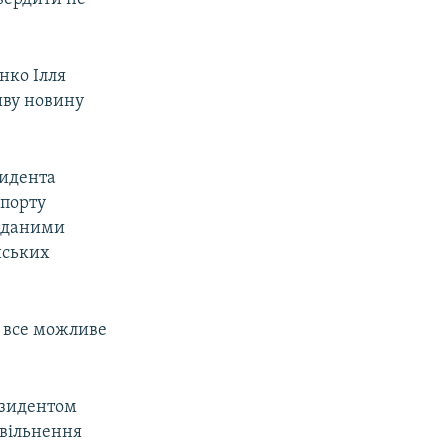
нко Ілля
иву новину
зидента
опорту
а даними
йських
 все можливе
езидентом
звільнення