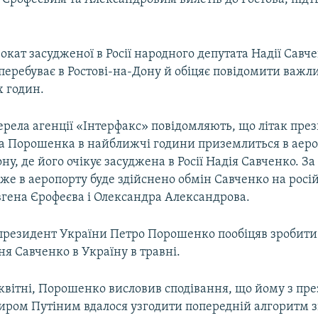
окат засудженої в Росії народного депутата Надії Савче
перебуває в Ростові-на-Дону й обіцяє повідомити важл
х годин.
ерела агенції «Інтерфакс» повідомляють, що літак пре
а Порошенка в найближчі години приземлиться в аер
ну, де його очікує засуджена в Росії Надія Савченко. З
же в аеропорту буде здійснено обмін Савченко на росі
вгена Єрофеєва і Олександра Александрова.
президент України Петро Порошенко пообіцяв зробити
я Савченко в Україну в травні.
 квітні, Порошенко висловив сподівання, що йому з пр
миром Путіним вдалося узгодити попередній алгоритм 