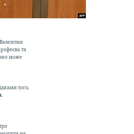
 Валентин
Єрофеєва та
енко може
дками того,
а
.
тро
вердити не