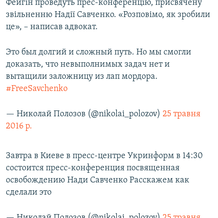
Фейгін проведуть прес-конференцію, присвячену
звільненню Надії Савченко. «Розповімо, як зробили
це», – написав адвокат.
Это был долгий и сложный путь. Но мы смогли
доказать, что невыполнимых задач нет и
вытащили заложницу из лап мордора.
#FreeSavchenko
— Николай Полозов (@nikolai_polozov)
25 травня
2016 р.
Завтра в Киеве в пресс-центре Укринформ в 14:30
состоится пресс-конференция посвященная
освобождению Нади Савченко Расскажем как
сделали это
— Николай Полозов (@nikolai_polozov)
25 травня