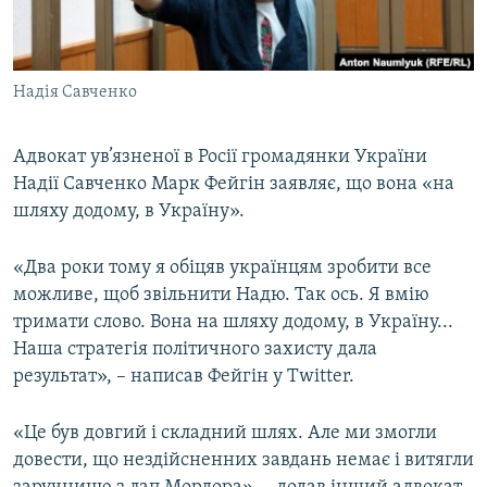
ВІДЕОУРОКИ «ELIFBE»
Русский
СВІДЧЕННЯ ОКУПАЦІЇ
Qırımtatar
Надія Савченко
УКРАЇНСЬКА ПРОБЛЕМА КРИМУ
ДОЛУЧАЙСЯ!
ІНФОГРАФІКА
Адвокат ув’язненої в Росії громадянки України
Надії Савченко Марк Фейгін заявляє, що вона «на
шляху додому, в Україну».
Усі сайти RFE/RL
«Два роки тому я обіцяв українцям зробити все
можливе, щоб звільнити Надю. Так ось. Я вмію
тримати слово. Вона на шляху додому, в Україну...
Наша стратегія політичного захисту дала
результат», – написав Фейгін у Twitter.
«Це був довгий і складний шлях. Але ми змогли
довести, що нездійсненних завдань немає і витягли