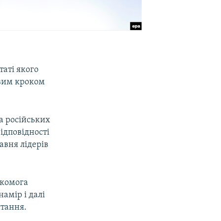
таті якого
євим кроком
а російських
ідповідності
авня лідерів
якомога
амір і далі
тання.