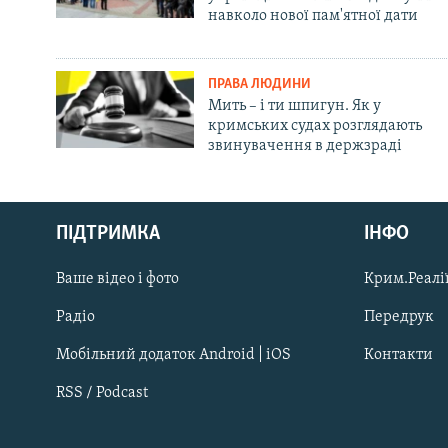
навколо нової пам'ятної дати
ПРАВА ЛЮДИНИ
Мить – і ти шпигун. Як у
кримських судах розглядають
звинувачення в держзраді
Русский
ПІДТРИМКА
ІНФО
Qırımtatar
Ваше відео і фото
Крим.Реалії
ДОЛУЧАЙСЯ!
Радіо
Передрук
Мобільний додаток Android | iOS
Контакти
RSS / Podcast
Усі сайти RFE/RL