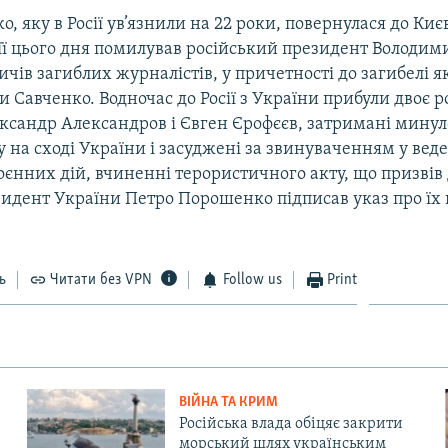
о, яку в Росії ув’язнили на 22 роки, повернулася до Киє
к її цього дня помилував російський президент Володим
чів загиблих журналістів, у причетності до загибелі я
 Савченко. Водночас до Росії з України прибули двоє 
ксандр Александров і Євген Єрофєєв, затримані минул
у на сході України і засуджені за звинуваченням у вед
єнних дій, вчиненні терористичного акту, що призвів 
идент України Петро Порошенко підписав указ про їх
ь
Читати без VPN
Follow us
Print
ВІЙНА ТА КРИМ
Російська влада обіцяє закрити
морський шлях українським