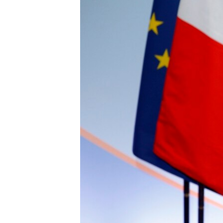
ВІДЕОУРОКИ «ELIFBE»
СВІДЧЕННЯ ОКУПАЦІЇ
УКРАЇНСЬКА ПРОБЛЕМА КРИМУ
ІНФОГРАФІКА