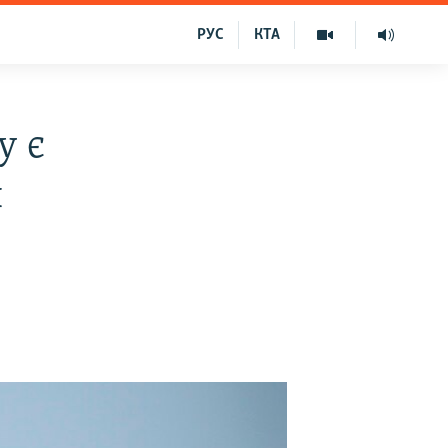
РУС
КТА
у є
я