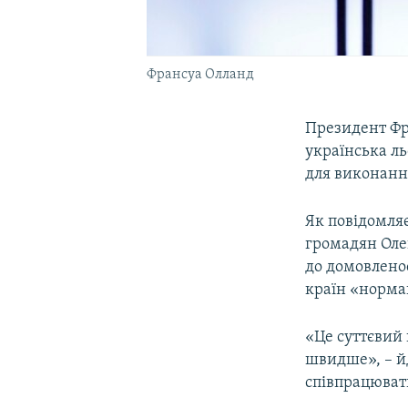
Франсуа Олланд
Президент Фра
українська л
для виконанн
Як повідомляє
громадян Олек
до домовленос
країн «норма
«Це суттєвий
швидше», – йд
співпрацюват