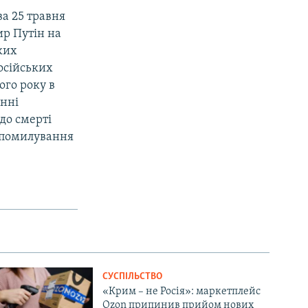
ва 25 травня
ир Путін на
ких
російських
ого року в
енні
до смерті
 помилування
СУСПІЛЬСТВО
«Крим – не Росія»: маркетплейс
Ozon припинив прийом нових