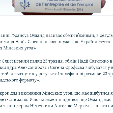
нції Франсуа Олланд називає обмін в’язнями, в резуль
ьотчиця Надія Савченко повернулася до України «сутт
я Мінських угод».
 Єлисейський палац 25 травня, обмін Надії Савченко н
сандра Александрова і Євгена Єрофєєва відбувався у в
тей, досягнутих у результаті телефонної розмови 23 тр
ндського формату».
 крок для виконання Мінських угод, що має відбутися 
еться в заяві. У повідомленні йдеться, що Олланд має н
и з канцлером Німеччини Ангелою Меркель з цього пи