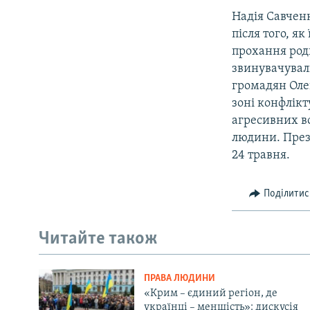
Надія Савченк
після того, я
прохання роди
звинувачували
громадян Оле
зоні конфлікт
агресивних во
людини. През
24 травня.
Поділитис
Читайте також
ПРАВА ЛЮДИНИ
«Крим – єдиний регіон, де
українці – меншість»: дискусія