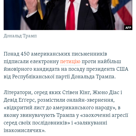
ВІДЕОУРОКИ «ELIFBE»
Русский
СВІДЧЕННЯ ОКУПАЦІЇ
Qırımtatar
УКРАЇНСЬКА ПРОБЛЕМА КРИМУ
Дональд Трамп
ДОЛУЧАЙСЯ!
ІНФОГРАФІКА
Понад 450 американських письменників
підписали електронну
петицію
проти найбільш
Усі сайти RFE/RL
ймовірного кандидата на посаду президента США
від Республіканської партії Дональда Трампа.
Літератори, серед яких Стівен Кінг, Жюно Діас і
Девід Еґґерс, розмістили онлайн-звернення,
«відкритий лист до американського народу», в
якому звинувачують Трампа у «заохоченні агресії
серед своїх послідовників» і «залякуванні
інакомислячих».