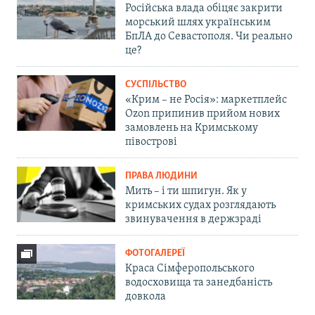
Російська влада обіцяє закрити
морський шлях українським
БпЛА до Севастополя. Чи реально
це?
СУСПІЛЬСТВО
«Крим – не Росія»: маркетплейс
Ozon припинив прийом нових
замовлень на Кримському
півострові
ПРАВА ЛЮДИНИ
Мить – і ти шпигун. Як у
кримських судах розглядають
звинувачення в держзраді
ФОТОГАЛЕРЕЇ
Краса Сімферопольського
водосховища та занедбаність
довкола