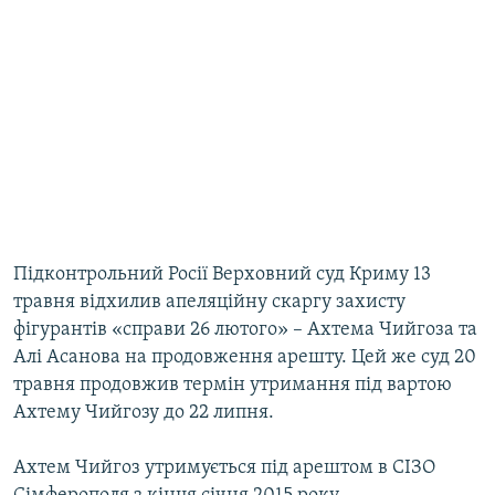
Підконтрольний Росії Верховний суд Криму 13
травня відхилив апеляційну скаргу захисту
фігурантів «справи 26 лютого» – Ахтема Чийгоза та
Алі Асанова на продовження арешту. Цей же суд 20
травня продовжив термін утримання під вартою
Ахтему Чийгозу до 22 липня.
Ахтем Чийгоз утримується під арештом в СІЗО