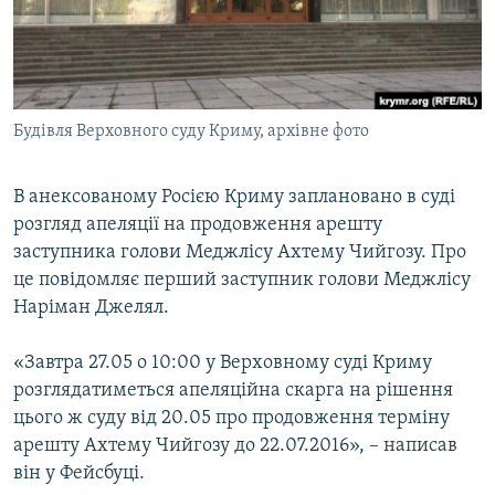
ВІДЕОУРОКИ «ELIFBE»
Русский
СВІДЧЕННЯ ОКУПАЦІЇ
Qırımtatar
УКРАЇНСЬКА ПРОБЛЕМА КРИМУ
Будівля Верховного суду Криму, архівне фото
ДОЛУЧАЙСЯ!
ІНФОГРАФІКА
В анексованому Росією Криму заплановано в суді
розгляд апеляції на продовження арешту
Усі сайти RFE/RL
заступника голови Меджлісу Ахтему Чийгозу. Про
це повідомляє перший заступник голови Меджлісу
Наріман Джелял.
«Завтра 27.05 о 10:00 у Верховному суді Криму
розглядатиметься апеляційна скарга на рішення
цього ж суду від 20.05 про продовження терміну
арешту Ахтему Чийгозу до 22.07.2016», – написав
він у Фейсбуці.