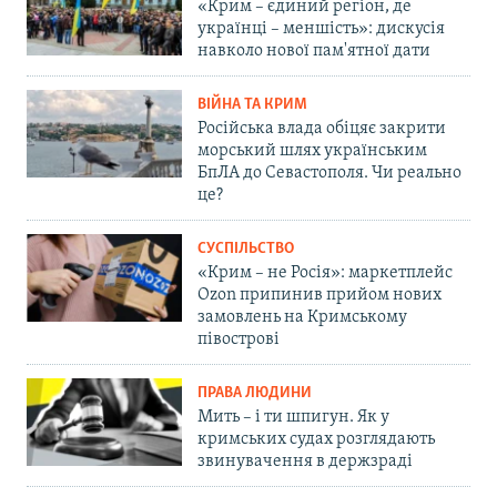
«Крим – єдиний регіон, де
українці – меншість»: дискусія
навколо нової пам'ятної дати
ВІЙНА ТА КРИМ
Російська влада обіцяє закрити
морський шлях українським
БпЛА до Севастополя. Чи реально
це?
СУСПІЛЬСТВО
«Крим – не Росія»: маркетплейс
Ozon припинив прийом нових
замовлень на Кримському
півострові
ПРАВА ЛЮДИНИ
Мить – і ти шпигун. Як у
кримських судах розглядають
звинувачення в держзраді