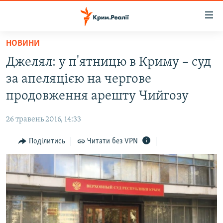
Доступність
посилання
Перейти
НОВИНИ
до
НОВИНИ
Джелял: у п'ятницю в Криму – суд
основного
ВОДА.КРИМ
матеріалу
за апеляцією на чергове
ВІДЕО ТА ФОТО
Перейти
продовження арешту Чийгозу
до
ПОЛІТИКА
основної
26 травень 2016, 14:33
БЛОГИ
навігації
Перейти
Поділитись
Читати без VPN
ПОГЛЯД
до
ІНТЕРВ'Ю
пошуку
ВСЕ ЗА ДЕНЬ
СПЕЦПРОЕКТИ
ЯК ОБІЙТИ БЛОКУВАННЯ
ДЕПОРТАЦІЯ