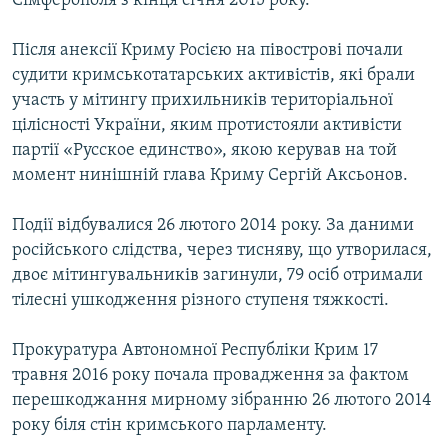
Сімферополя з кінця січня 2015 року.
Після анексії Криму Росією на півострові почали
судити кримськотатарських активістів, які брали
участь у мітингу прихильників територіальної
цілісності України, яким протистояли активісти
партії «Русское единство», якою керував на той
момент нинішній глава Криму Сергій Аксьонов.
Події відбувалися 26 лютого 2014 року. За даними
російського слідства, через тисняву, що утворилася,
двоє мітингувальників загинули, 79 осіб отримали
тілесні ушкодження різного ступеня тяжкості.
Прокуратура Автономної Республіки Крим 17
травня 2016 року почала провадження за фактом
перешкоджання мирному зібранню 26 лютого 2014
року біля стін кримського парламенту.