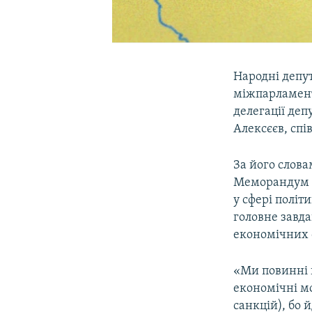
Народні депу
міжпарламент
делегації деп
Алексєєв, спі
За його слова
Меморандум в
у сфері політ
головне завда
економічних с
«Ми повинні 
економічні мо
санкцій), бо 