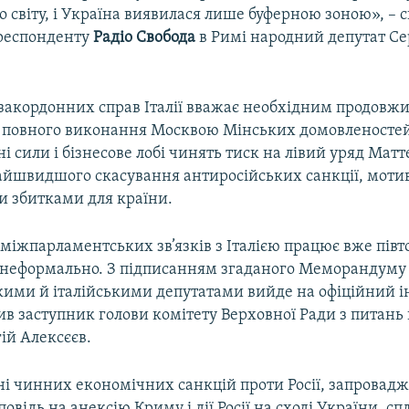
о світу, і Україна виявилася лише буферною зоною», – с
респонденту
Радіо Свобода
в Римі народний депутат Се
 закордонних справ Італії вважає необхідним продовжи
до повного виконання Москвою Мінських домовленостей
ні сили і бізнесове лобі чинять тиск на лівий уряд Матт
йшвидшого скасування антиросійських санкції, моти
 збитками для країни.
 міжпарламентських зв’язків з Італією працює вже півто
є неформально. З підписанням згаданого Меморандуму
кими й італійськими депутатами вийде на офіційний 
ив заступник голови комітету Верховної Ради з питань
ій Алексєєв.
ині чинних економічних санкцій проти Росії, запровад
повідь на анексію Криму і дії Росії на сході України, сп