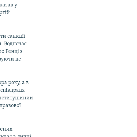
казав у
ргій
ти санкції
. Водночас
ео Ренці з
вуючи це
ра року, а в
 співпраця
інституційний
 правової
жених
ливає в липні