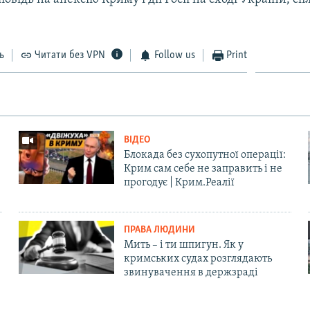
ь
Читати без VPN
Follow us
Print
ВІДЕО
Блокада без сухопутної операції:
Крим сам себе не заправить і не
прогодує | Крим.Реалії
ПРАВА ЛЮДИНИ
Мить – і ти шпигун. Як у
кримських судах розглядають
звинувачення в держзраді