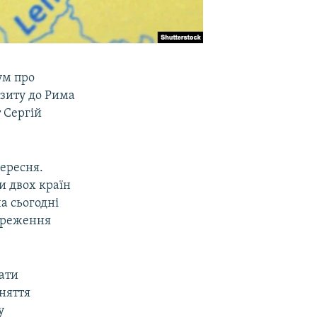
ум про
ізиту до Рима
т Сергій
вересня.
и двох країн
на сьогодні
береження
ати
няття
у