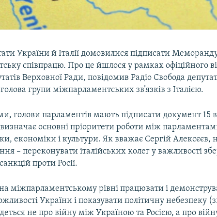
тати України й Італії домовилися підписати Меморанд
ську співпрацю. Про це йшлося у рамках офіційного в
утатів Верховної Ради, повідомив Радіо Свобода депута
вголова групи міжпарламентських зв’язків з Італією.
ми, голови парламентів мають підписати документ 15 
изначає основні пріоритети роботи між парламентам
ики, економіки і культури. Як вважає Сергій Алексєєв, 
ння – переконувати італійських колег у важливості з
анкцій проти Росії.
на міжпарламентському рівні працювати і демонструв
жливості України і показувати політичну небезпеку (з
йдеться не про війну між Україною та Росією, а про війн