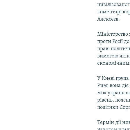
цивілізованог
коментарі ко
Алексєєв.
Міністерство
проти Росії 
праві політич
вимогою якна
економічними
У Києві група
Римі вона ді
між українсь
рівень, поясн
політики Серг
Термін дії н
Заходом у від