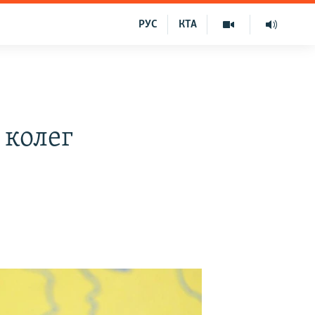
РУС
КТА
 колег