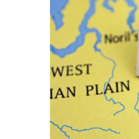
ВІДЕОУРОКИ «ELIFBE»
СВІДЧЕННЯ ОКУПАЦІЇ
УКРАЇНСЬКА ПРОБЛЕМА КРИМУ
ІНФОГРАФІКА