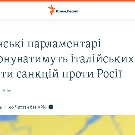
нські парламентарі
онуватимуть італійських
ти санкцій проти Росії
 14:56
ь
Читати без VPN