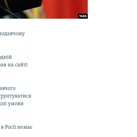
онодавчому
одній
ав на сайті
авчого
ґрунтуватися
ішні умови
в Росії немає