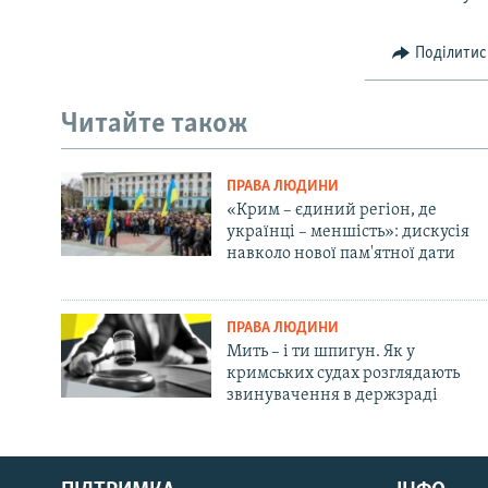
Поділитис
Читайте також
ПРАВА ЛЮДИНИ
«Крим – єдиний регіон, де
українці – меншість»: дискусія
навколо нової пам'ятної дати
ПРАВА ЛЮДИНИ
Мить – і ти шпигун. Як у
кримських судах розглядають
звинувачення в держзраді
Русский