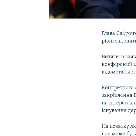
Глава Слідчог
рівні закріпи
Витяги із зая
конференції «
відомства йо
Конкретного ф
закріплення Б
на інтересах 
існування дер
На початку лю
і не може бут