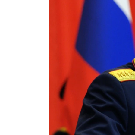
ВІДЕОУРОКИ «ELIFBE»
СВІДЧЕННЯ ОКУПАЦІЇ
УКРАЇНСЬКА ПРОБЛЕМА КРИМУ
ІНФОГРАФІКА