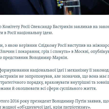
о Комітету Росії Олександр Бастрикін закликав на зак
ти в Росії національну ідею.
ви, з якою керівник Слідкому Росії виступив на міжнар
Злочин і покарання; гріх і спокута» в Москві, опублікув
го представник Володимир Маркін.
ормулювання національної ідеї і механізму її законод
астрикін не запропонував, але зазначив, що вона має 
стратегічного порядку, враховувати внутрішні та зовн
жави й охоплювати всі сфери суспільного життя.
того 2016 року президент Володимир Путін заявив, що 
и жодної «об'єднуючої ідеї, крім патріотизму».