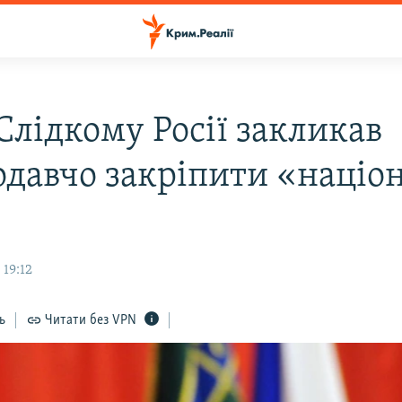
Слідкому Росії закликав
одавчо закріпити «націо
 19:12
ь
Читати без VPN