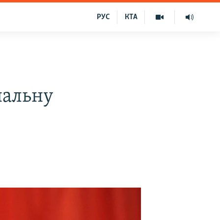
РУС
КТА
нальну