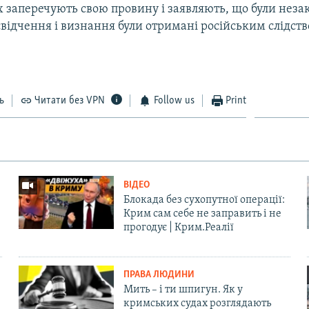
х заперечують свою провину і заявляють, що були неза
свідчення і визнання були отримані російським слідств
ь
Читати без VPN
Follow us
Print
ВІДЕО
Блокада без сухопутної операції:
Крим сам себе не заправить і не
прогодує | Крим.Реалії
ПРАВА ЛЮДИНИ
Мить – і ти шпигун. Як у
кримських судах розглядають