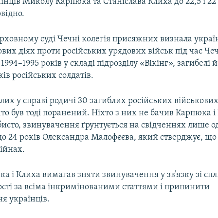
їнців Миколу Карпюка та Станіслава Клиха до 22,5 і 22 
відно.
Верховному суді Чечні колегія присяжних визнала укра
йових діях проти російських урядових військ під час Че
1994–1995 років у складі підрозділу «Вікінг», загибелі 
ків російських солдатів.
лих у справі родичі 30 загиблих російських військових 
хто був тоді поранений. Ніхто з них не бачив Карпюка і
исто, звинувачення ґрунтується на свідченнях лише од
о 24 років Олександра Малофєєва, який стверджує, що
війнах.
а і Клиха вимагав зняти звинувачення у зв’язку зі с
ості за всіма інкримінованими статтями і припинити
я українців.