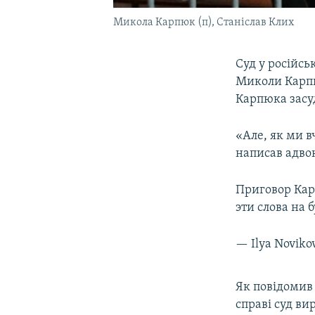
Микола Карпюк (п), Станіслав Клих
Суд у російсь
Миколи Карпюк
Карпюка засуд
«Але, як ми в
написав адвок
Приговор Карп
эти слова на 
— Ilya Noviko
Як повідомив
справі суд ви