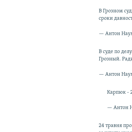
В Грозном суд
сроки давнос
— Антон Нау
В суде по де
Грозный. Рад
— Антон Нау
Карпюк - 
— Антон 
24 травня пр