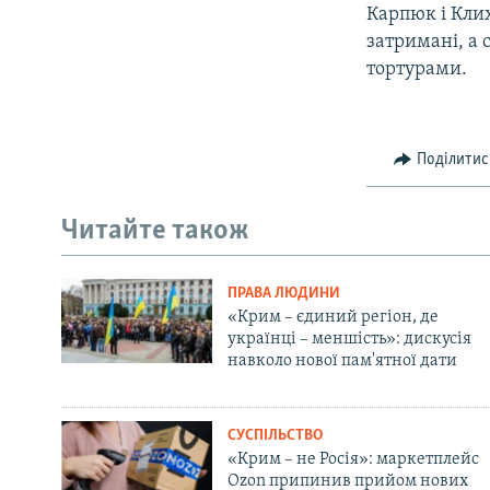
Карпюк і Кли
затримані, а 
тортурами.
Поділитис
Читайте також
ПРАВА ЛЮДИНИ
«Крим – єдиний регіон, де
українці – меншість»: дискусія
навколо нової пам'ятної дати
СУСПІЛЬСТВО
«Крим – не Росія»: маркетплейс
Ozon припинив прийом нових