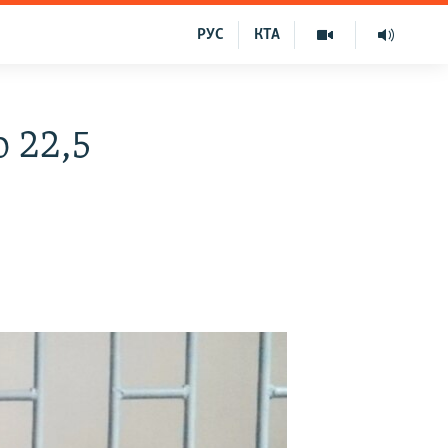
РУС
КТА
 22,5