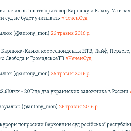
ья начал оглашать приговор Карпюку и Клыху. Уже зая
ти суд не будет учитывать
#ЧеченСуд
млюк (@antony_mon)
26 травня 2016 р.
лу Карпюка-Клыха корреспонденты НТВ, Лайф, Первого,
ио Свобода и ГромадскоеТВ
#ЧеченСуд
млюк (@antony_mon)
26 травня 2016 р.
22,6Клых - 20Еще два украинских заложника в России
Наумлюк (@antony_mon)
26 травня 2016 р.
окурори попросили Верховний суд російської республік