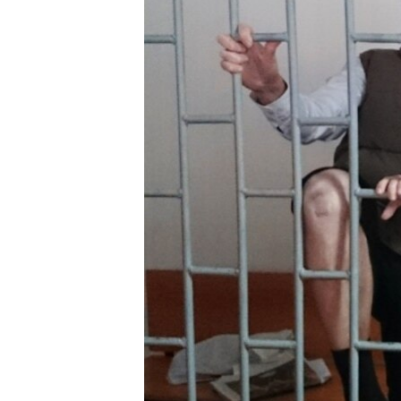
ВІДЕОУРОКИ «ELIFBE»
СВІДЧЕННЯ ОКУПАЦІЇ
УКРАЇНСЬКА ПРОБЛЕМА КРИМУ
ІНФОГРАФІКА