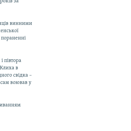
років за
їнців винними
ченської
й пораненні
і півтора
 Клиха в
ного свідка –
 сам воював у
пливанням