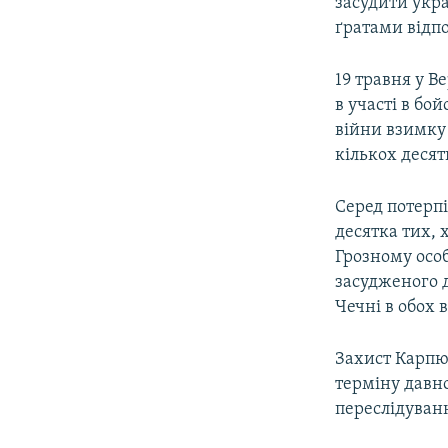
засудити укра
ґратами відпо
19 травня у 
в участі в бо
війни взимку 
кількох десят
Серед потерпі
десятка тих, 
Грозному особ
засудженого д
Чечні в обох 
Захист Карпюк
терміну давн
переслідуванн