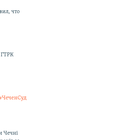
вил, что
 ГТРК
#ЧеченСуд
и Чечні