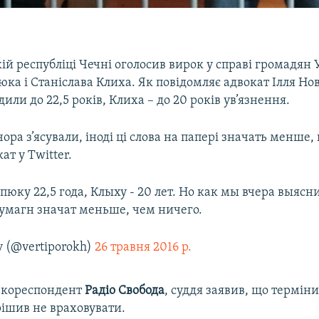
кій республіці Чечні оголосив вирок у справі громадян
а і Станіслава Клиха. Як повідомляє адвокат Ілля Нов
или до 22,5 років, Клиха – до 20 років ув’язнення.
чора з’ясували, іноді ці слова на папері значать менше, 
ат у Twitter.
юку 22,5 года, Клыху - 20 лет. Но как мы вчера выясн
бумагн значат меньше, чем ничего.
v (@vertiporokh)
26 травня 2016 р.
 кореспондент
Радіо Свобода
, суддя заявив, що терміни
рішив не враховувати.