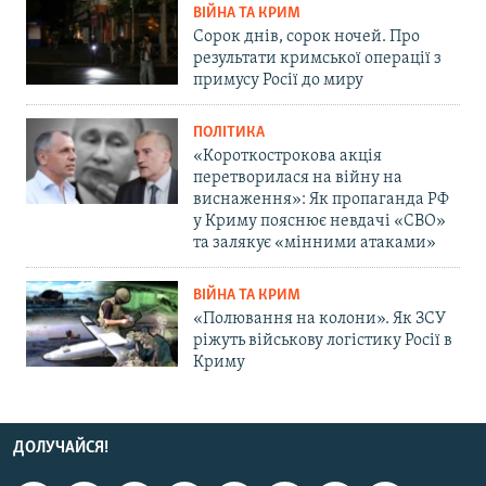
ВІЙНА ТА КРИМ
Сорок днів, сорок ночей. Про
результати кримської операції з
примусу Росії до миру
ПОЛІТИКА
«Короткострокова акція
перетворилася на війну на
виснаження»: Як пропаганда РФ
у Криму пояснює невдачі «СВО»
та залякує «мінними атаками»
ВІЙНА ТА КРИМ
«Полювання на колони». Як ЗСУ
ріжуть військову логістику Росії в
Криму
ДОЛУЧАЙСЯ!