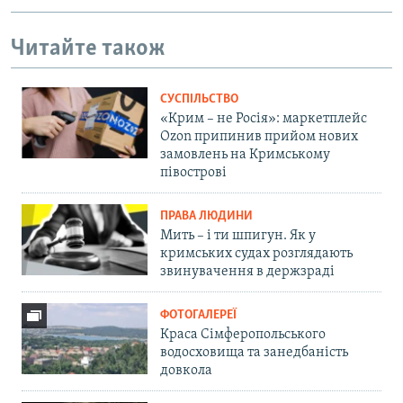
Читайте також
СУСПІЛЬСТВО
«Крим – не Росія»: маркетплейс
Ozon припинив прийом нових
замовлень на Кримському
півострові
ПРАВА ЛЮДИНИ
Мить – і ти шпигун. Як у
кримських судах розглядають
звинувачення в держзраді
ФОТОГАЛЕРЕЇ
Краса Сімферопольського
водосховища та занедбаність
довкола