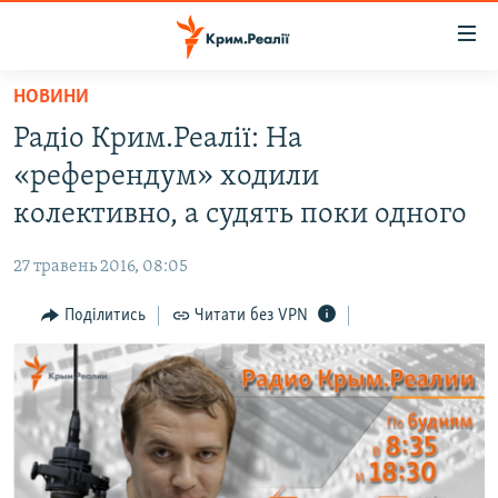
Доступність
посилання
Перейти
НОВИНИ
до
НОВИНИ
Радіо Крим.Реалії: На
основного
ВОДА.КРИМ
матеріалу
«референдум» ходили
ВІДЕО ТА ФОТО
Перейти
колективно, а судять поки одного
до
ПОЛІТИКА
основної
27 травень 2016, 08:05
БЛОГИ
навігації
Перейти
Поділитись
Читати без VPN
ПОГЛЯД
до
ІНТЕРВ'Ю
пошуку
ВСЕ ЗА ДЕНЬ
СПЕЦПРОЕКТИ
ЯК ОБІЙТИ БЛОКУВАННЯ
ДЕПОРТАЦІЯ