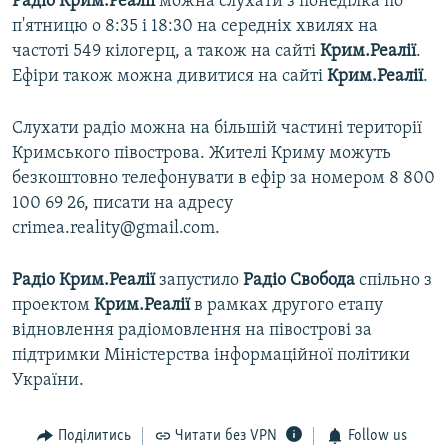
Радіо Крим.Реалії
можна слухати з понеділка по
п'ятницю о 8:35 і 18:30 на середніх хвилях на
частоті 549 кілогерц, а також на сайті
Крим.Реалії
.
Ефіри також можна дивитися на сайті
Крим.Реалії
.
Слухати радіо можна на більшій частині території
Кримського півострова. Жителі Криму можуть
безкоштовно телефонувати в ефір за номером 8 800
100 69 26, писати на адресу
crimea.reality@gmail.com.
Радіо Крим.Реалії
запустило
Радіо Свобода
спільно з
проектом
Крим.Реалії
в рамках другого етапу
відновлення радіомовлення на півострові за
підтримки Міністерства інформаційної політики
України.
Поділитись
Читати без VPN
Follow us