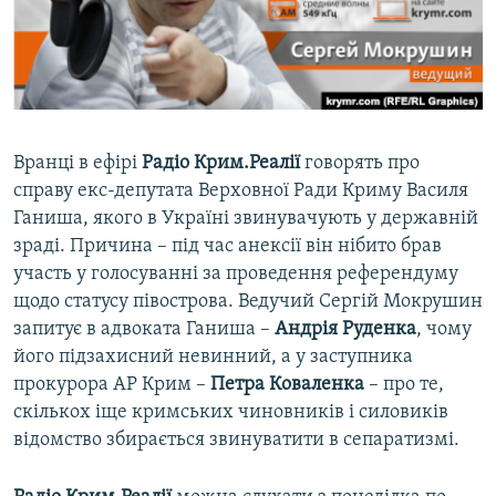
ВІДЕОУРОКИ «ELIFBE»
Русский
СВІДЧЕННЯ ОКУПАЦІЇ
Qırımtatar
УКРАЇНСЬКА ПРОБЛЕМА КРИМУ
ДОЛУЧАЙСЯ!
ІНФОГРАФІКА
Вранці в ефірі
Радіо Крим.Реалії
говорять про
справу екс-депутата Верховної Ради Криму Василя
Ганиша, якого в Україні звинувачують у державній
Усі сайти RFE/RL
зраді. Причина – під час анексії він нібито брав
участь у голосуванні за проведення референдуму
щодо статусу півострова. Ведучий Сергій Мокрушин
запитує в адвоката Ганиша –
Андрія Руденка
, чому
його підзахисний невинний, а у заступника
прокурора АР Крим –
Петра Коваленка
– про те,
скількох іще кримських чиновників і силовиків
відомство збирається звинуватити в сепаратизмі.