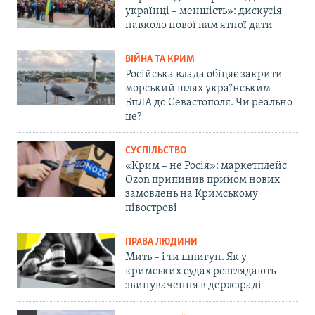
українці – меншість»: дискусія
навколо нової пам'ятної дати
ВІЙНА ТА КРИМ
Російська влада обіцяє закрити
морський шлях українським
БпЛА до Севастополя. Чи реально
це?
СУСПІЛЬСТВО
«Крим – не Росія»: маркетплейс
Ozon припинив прийом нових
замовлень на Кримському
півострові
ПРАВА ЛЮДИНИ
Мить – і ти шпигун. Як у
кримських судах розглядають
звинувачення в держзраді