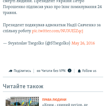
смерті людини. Президент України Петро
Порошенко підписав указ про їхнє помилування 24
травня.
Президент подякував адвокатам Надії Савченко за
спільну роботу
pic.twitter.com/NU3UElZqcj
— Svyatoslav Tsegolko (@STsegolko)
May 26, 2016
Поділитись
Читати без VPN
Follow us
Читайте також
ПРАВА ЛЮДИНИ
«Крим – єдиний регіон, де