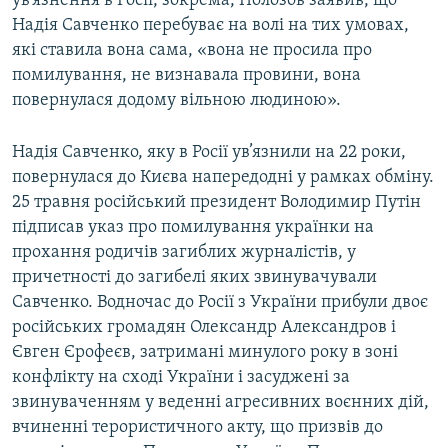
ув’язнення в Росії, зокрема, Полозов заявив, що
Надія Савченко перебуває на волі на тих умовах,
які ставила вона сама, «вона не просила про
помилування, не визнавала провини, вона
повернулася додому вільною людиною».
Надія Савченко, яку в Росії ув’язнили на 22 роки,
повернулася до Києва напередодні у рамках обміну.
25 травня російський президент Володимир Путін
підписав указ про помилування українки на
прохання родичів загиблих журналістів, у
причетності до загибелі яких звинувачували
Савченко. Водночас до Росії з України прибули двоє
російських громадян Олександр Александров і
Євген Єрофеєв, затримані минулого року в зоні
конфлікту на сході України і засуджені за
звинуваченням у веденні агресивних воєнних дій,
вчиненні терористичного акту, що призвів до