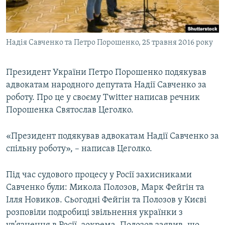
ВІДЕОУРОКИ «ELIFBE»
Русский
СВІДЧЕННЯ ОКУПАЦІЇ
Qırımtatar
Надія Савченко та Петро Порошенко, 25 травня 2016 року
УКРАЇНСЬКА ПРОБЛЕМА КРИМУ
ДОЛУЧАЙСЯ!
ІНФОГРАФІКА
Президент України Петро Порошенко подякував
адвокатам народного депутата Надії Савченко за
роботу. Про це у своєму Twitter написав речник
Усі сайти RFE/RL
Порошенка Святослав Цеголко.
«Президент подякував адвокатам Надії Савченко за
спільну роботу», – написав Цеголко.
Під час судового процесу у Росії захисниками
Савченко були: Микола Полозов, Марк Фейгін та
Ілля Новиков. Сьогодні Фейгін та Полозов у Києві
розповіли подробиці звільнення українки з