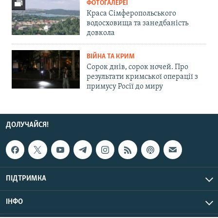
ФОТОГАЛЕРЕЇ
Краса Сімферопольського
водосховища та занедбаність
довкола
ВІЙНА ТА КРИМ
Сорок днів, сорок ночей. Про
результати кримської операції з
примусу Росії до миру
ДОЛУЧАЙСЯ!
ПІДТРИМКА
ІНФО