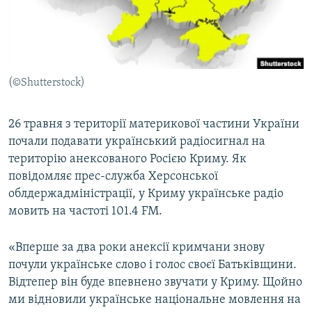
ВІДЕОУРОКИ «ELIFBE»
Русский
СВІДЧЕННЯ ОКУПАЦІЇ
Qırımtatar
УКРАЇНСЬКА ПРОБЛЕМА КРИМУ
(©Shutterstock)
ДОЛУЧАЙСЯ!
ІНФОГРАФІКА
26 травня з території материкової частини України
почали подавати український радіосигнал на
Усі сайти RFE/RL
територію анексованого Росією Криму. Як
повідомляє прес-служба Херсонської
облдержадміністрації, у Криму українське радіо
мовить на частоті 101.4 FM.
«Вперше за два роки анексії кримчани знову
почули українське слово і голос своєї Батьківщини.
Відтепер він буде впевнено звучати у Криму. Щойно
ми відновили українське національне мовлення на