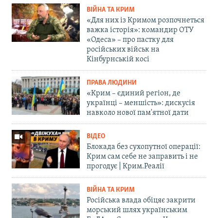
ВІЙНА ТА КРИМ
«Для них із Кримом розпочнеться
важка історія»: командир ОТУ
«Одеса» – про пастку для
російських військ на
Кінбурнській косі
ПРАВА ЛЮДИНИ
«Крим – єдиний регіон, де
українці – меншість»: дискусія
навколо нової пам'ятної дати
ВІДЕО
Блокада без сухопутної операції:
Крим сам себе не заправить і не
прогодує | Крим.Реалії
ВІЙНА ТА КРИМ
Російська влада обіцяє закрити
морський шлях українським