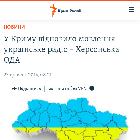
Доступність
посилання
Перейти
НОВИНИ
до
НОВИНИ
У Криму відновило мовлення
основного
ВОДА.КРИМ
матеріалу
українське радіо – Херсонська
ВІДЕО ТА ФОТО
Перейти
ОДА
до
ПОЛІТИКА
основної
27 травень 2016, 08:21
БЛОГИ
навігації
Перейти
Поділитись
Читати без VPN
ПОГЛЯД
до
ІНТЕРВ'Ю
пошуку
ВСЕ ЗА ДЕНЬ
СПЕЦПРОЕКТИ
ЯК ОБІЙТИ БЛОКУВАННЯ
ДЕПОРТАЦІЯ