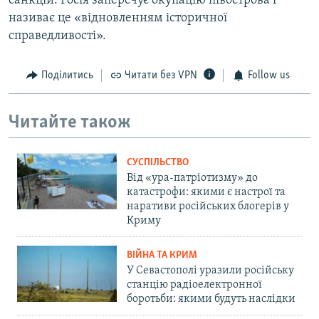
санкцій. Росія заперечує окупацію півострова і
називає це «відновленням історичної
справедливості».
Поділитись
Читати без VPN
Follow us
Читайте також
СУСПІЛЬСТВО
Від «ура-патріотизму» до
катастрофи: якими є настрої та
наративи російських блогерів у
Криму
ВІЙНА ТА КРИМ
У Севастополі уразили російську
станцію радіоелектронної
боротьби: якими будуть наслідки