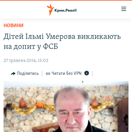
Доступність
посилання
Перейти
НОВИНИ
до
НОВИНИ
Дітей Ільмі Умерова викликають
основного
ВОДА.КРИМ
матеріалу
на допит у ФСБ
ВІДЕО ТА ФОТО
Перейти
до
27 травень 2016, 15:02
ПОЛІТИКА
основної
БЛОГИ
Поділитись
Читати без VPN
навігації
Перейти
ПОГЛЯД
до
ІНТЕРВ'Ю
пошуку
ВСЕ ЗА ДЕНЬ
СПЕЦПРОЕКТИ
ЯК ОБІЙТИ БЛОКУВАННЯ
ДЕПОРТАЦІЯ