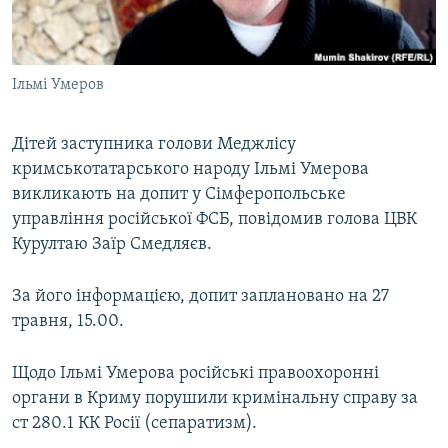
ВІДЕОУРОКИ «ELIFBE»
Русский
СВІДЧЕННЯ ОКУПАЦІЇ
Qırımtatar
Ільмі Умеров
УКРАЇНСЬКА ПРОБЛЕМА КРИМУ
ДОЛУЧАЙСЯ!
ІНФОГРАФІКА
Дітей заступника голови Меджлісу
кримськотатарського народу Ільмі Умерова
викликають на допит у Сімферопольське
Усі сайти RFE/RL
управління російської ФСБ, повідомив голова ЦВК
Курултаю Заїр Смедляєв.
За його інформацією, допит заплановано на 27
травня, 15.00.
Щодо Ільмі Умерова російські правоохоронні
органи в Криму порушили кримінальну справу за
ст 280.1 КК Росії (сепаратизм).