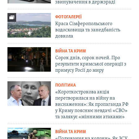
звинувачення в держзраді
ФОТОГАЛЕРЕЇ
Краса Сімферопольського
водосховища та занедбаність
довкола
ВІЙНА ТА КРИМ
Сорок днів, сорок ночей. Про
результати кримської операції з
примусу Росії до миру
ПОЛІТИКА
«Короткострокова акція
перетворилася на війну на
виснаження»: Як пропаганда РФ
у Криму пояснює невдачі «СВО»
та залякує «мінними атаками»
ВІЙНА ТА КРИМ
«Полювання на колони». Як ЗСУ