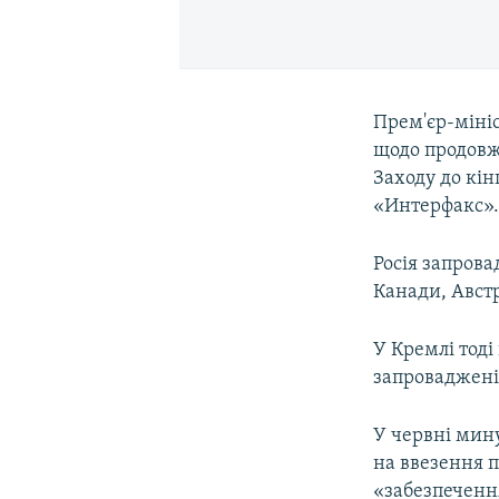
Прем'єр-мініс
щодо продовж
Заходу до кін
«Интерфакс»
Росія запров
Канади, Австра
У Кремлі тоді 
запроваджені 
У червні мин
на ввезення п
«забезпечення