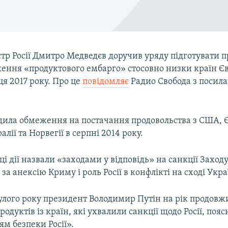
тр Росії Дмитро Медведєв доручив уряду підготувати п
ення «продуктового ембарго» стосовно низки країн Є
ця 2017 року. Про це
повідомляє
Радио Свобода з посил
.
адила обмеження на постачання продовольства з США, 
лії та Норвегії в серпні 2014 року.
ці дії назвали «заходами у відповідь» на санкції Заходу,
за анексію Криму і роль Росії в конфлікті на сході Укра
улого року президент Володимир Путін на рік продовж
родуктів із країн, які ухвалили санкції щодо Росії, поя
м безпеки Росії».