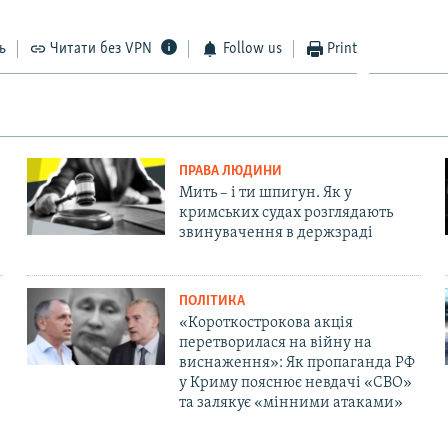
ь
Читати без VPN
Follow us
Print
ПРАВА ЛЮДИНИ
Мить – і ти шпигун. Як у
кримських судах розглядають
звинувачення в держзраді
ПОЛІТИКА
«Короткострокова акція
перетворилася на війну на
виснаження»: Як пропаганда РФ
у Криму пояснює невдачі «СВО»
та залякує «мінними атаками»