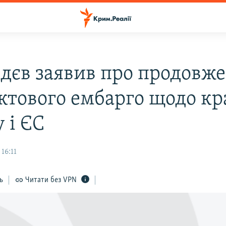
дєв заявив про продовж
ктового ембарго щодо кр
 і ЄС
16:11
ь
Читати без VPN