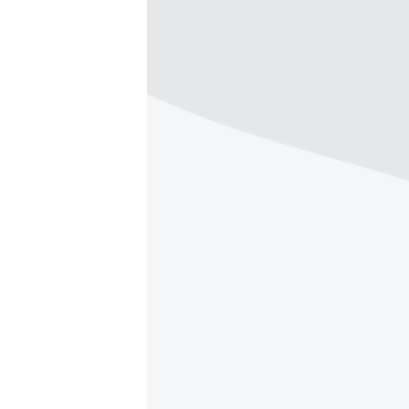
ВІДЕОУРОКИ «ELIFBE»
СВІДЧЕННЯ ОКУПАЦІЇ
УКРАЇНСЬКА ПРОБЛЕМА КРИМУ
ІНФОГРАФІКА