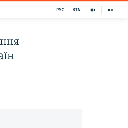
РУС
КТА
ення
аїн