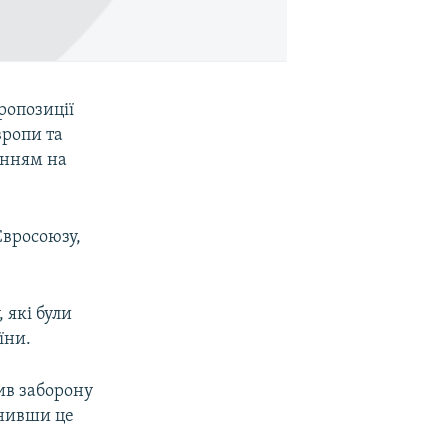
ропозиції
вропи та
анням на
Євросоюзу,
 які були
їни.
ив заборону
снивши це