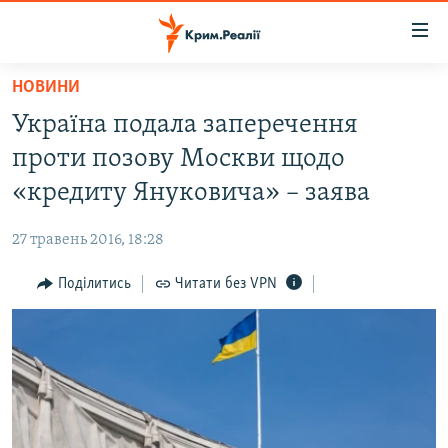
Доступність
посилання
Перейти
НОВИНИ
до
НОВИНИ
Україна подала заперечення
основного
ВОДА.КРИМ
матеріалу
проти позову Москви щодо
ВІДЕО ТА ФОТО
Перейти
«кредиту Януковича» – заява
до
ПОЛІТИКА
основної
27 травень 2016, 18:28
БЛОГИ
навігації
Перейти
Поділитись
Читати без VPN
ПОГЛЯД
до
ІНТЕРВ'Ю
пошуку
ВСЕ ЗА ДЕНЬ
СПЕЦПРОЕКТИ
ЯК ОБІЙТИ БЛОКУВАННЯ
ДЕПОРТАЦІЯ