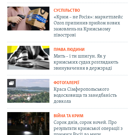
СУСПІЛЬСТВО
«Крим – не Росія»: маркетплейс
Ozon припинив прийом нових
замовлень на Кримському
півострові
ПРАВА ЛЮДИНИ
Мить – і ти шпигун. Як у
кримських судах розглядають
звинувачення в держзраді
ФОТОГАЛЕРЕЇ
Краса Сімферопольського
водосховища та занедбаність
довкола
ВІЙНА ТА КРИМ
Сорок днів, сорок ночей. Про
результати кримської операції з
примусу Росії до миру