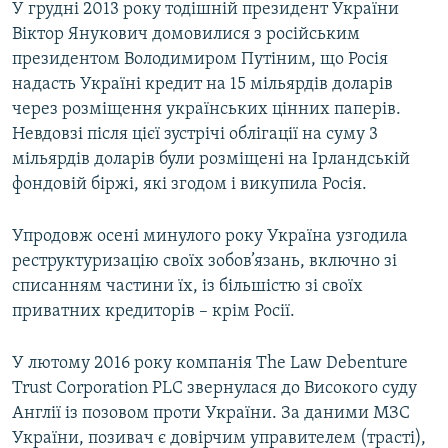
У грудні 2013 року тодішній президент України
Віктор Янукович домовилися з російським
президентом Володимиром Путіним, що Росія
надасть Україні кредит на 15 мільярдів доларів
через розміщення українських цінних паперів.
Невдовзі після цієї зустрічі облігації на суму 3
мільярдів доларів були розміщені на Ірландській
фондовій біржі, які згодом і викупила Росія.
Упродовж осені минулого року Україна узгодила
реструктуризацію своїх зобов’язань, включно зі
списанням частини їх, із більшістю зі своїх
приватних кредиторів – крім Росії.
У лютому 2016 року компанія The Law Debenture
Trust Corporation PLC звернулася до Високого суду
Англії із позовом проти України. За даними МЗС
України, позивач є довірчим управителем (трасті),