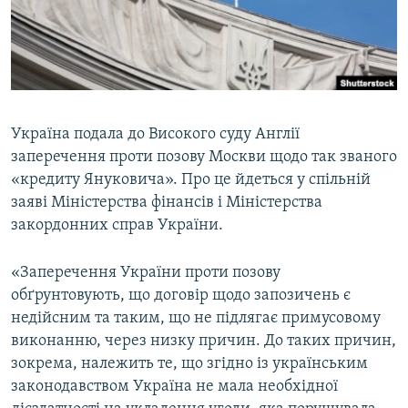
ВІДЕОУРОКИ «ELIFBE»
Русский
СВІДЧЕННЯ ОКУПАЦІЇ
Qırımtatar
УКРАЇНСЬКА ПРОБЛЕМА КРИМУ
ДОЛУЧАЙСЯ!
ІНФОГРАФІКА
Україна подала до Високого суду Англії
заперечення проти позову Москви щодо так званого
«кредиту Януковича». Про це йдеться у спільній
Усі сайти RFE/RL
заяві Міністерства фінансів і Міністерства
закордонних справ України.
«Заперечення України проти позову
обґрунтовують, що договір щодо запозичень є
недійсним та таким, що не підлягає примусовому
виконанню, через низку причин. До таких причин,
зокрема, належить те, що згідно із українським
законодавством Україна не мала необхідної