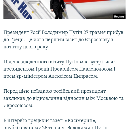
ВІДЕОУРОКИ «ELIFBE»
Русский
СВІДЧЕННЯ ОКУПАЦІЇ
Qırımtatar
УКРАЇНСЬКА ПРОБЛЕМА КРИМУ
Президент Росії Володимир Путін 27 травня прибув
ДОЛУЧАЙСЯ!
ІНФОГРАФІКА
до Греції. Це його перший візит до Євросоюзу з
початку цього року.
Під час дводенного візиту Путін має зустрітися з
Усі сайти RFE/RL
президентом Греції Прокопісом Павлополосом і
прем’єр-міністром Алексісом Ципрасом.
Перед цією поїздкою російський президент
закликав до відновлення відносин між Москвою та
Євросоюзом.
В інтерв’ю грецькій газеті «Касімеріні»,
опублікованому 26 травня, Володимир Путін