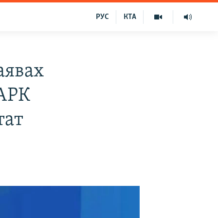
РУС
КТА
аявах
 АРК
тат