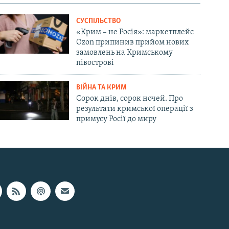
СУСПІЛЬСТВО
«Крим – не Росія»: маркетплейс
Ozon припинив прийом нових
замовлень на Кримському
півострові
ВІЙНА ТА КРИМ
Сорок днів, сорок ночей. Про
результати кримської операції з
примусу Росії до миру