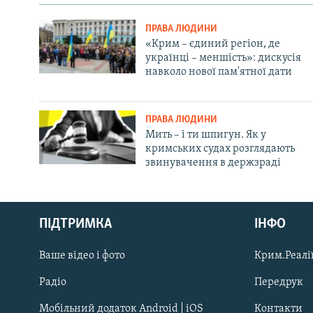
ПРАВА ЛЮДИНИ
«Крим – єдиний регіон, де
українці – меншість»: дискусія
навколо нової пам'ятної дати
ПРАВА ЛЮДИНИ
Мить – і ти шпигун. Як у
кримських судах розглядають
звинувачення в держзраді
Русский
ПІДТРИМКА
ІНФО
Qırımtatar
Ваше відео і фото
Крим.Реалії
ДОЛУЧАЙСЯ!
Радіо
Передрук
Мобільний додаток Android | iOS
Контакти