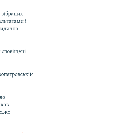
о зібраних
ультатами і
ридична
и сповіщені
ропетровській
до
икав
ське