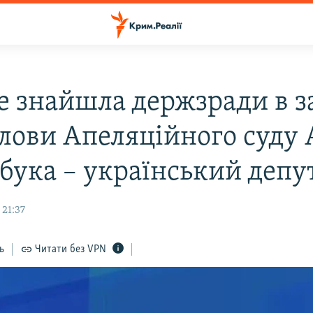
е знайшла держзради в з
олови Апеляційного суду
бука – український депу
 21:37
ь
Читати без VPN