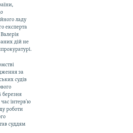
раїни,
до
йного ладу
го експерта
 Валерія
аних дій не
нпрокуратурі.
омстві
дження за
ьких судів
ового
4 березня
 час інтерв'ю
ду роботи
ого
тав суддям