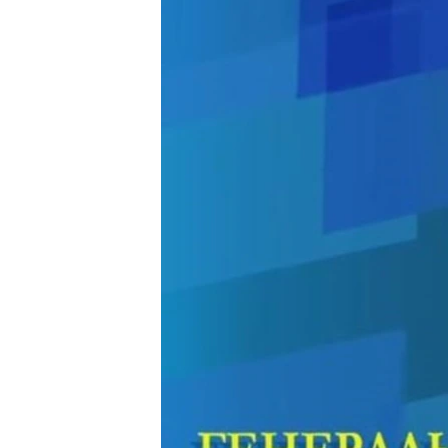
ВІДЕОУРОКИ «ELIFBE»
СВІДЧЕННЯ ОКУПАЦІЇ
УКРАЇНСЬКА ПРОБЛЕМА КРИМУ
ІНФОГРАФІКА