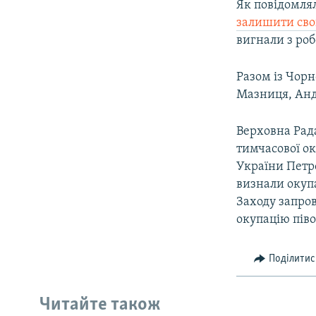
Як повідомл
залишити сво
вигнали з роб
Разом із Чорн
Мазниця, Андр
Верховна Рада
тимчасової ок
України Петр
визнали окупа
Заходу запро
окупацію піво
Поділитис
Читайте також