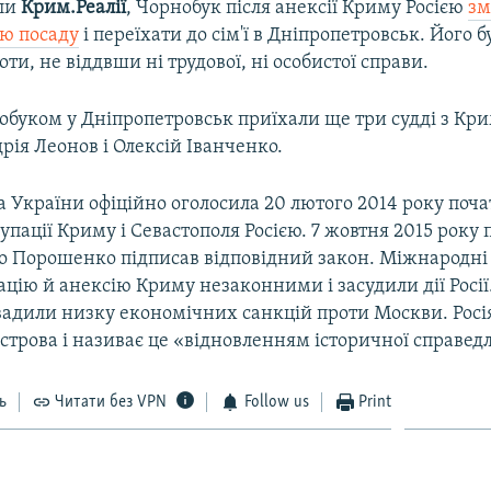
яли
Крим.Реалії
, Чорнобук після анексії Криму Росією
зм
ю посаду
і переїхати до сім'ї в Дніпропетровськ. Його 
оти, не віддвши ні трудової, ні особистої справи.
обуком у Дніпропетровськ приїхали ще три судді з Кр
ія Леонов і Олексій Іванченко.
 України офіційно оголосила 20 лютого 2014 року поч
упації Криму і Севастополя Росією. 7 жовтня 2015 року
о Порошенко підписав відповідний закон. Міжнародні 
цію й анексію Криму незаконними і засудили дії Росії
вадили низку економічних санкцій проти Москви. Росі
строва і називає це «відновленням історичної справедл
ь
Читати без VPN
Follow us
Print