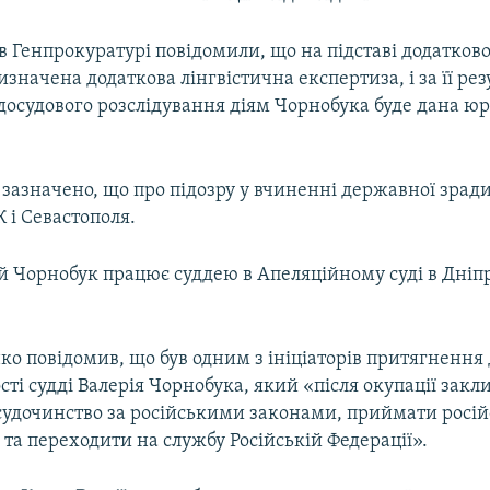
 в Генпрокуратурі повідомили, що на підставі додатков
изначена додаткова лінгвістична експертиза, і за її рез
досудового розслідування діям Чорнобука буде дана ю
 зазначено, що про підозру у вчиненні державної зрад
К і Севастополя.
ій Чорнобук працює суддею в Апеляційному суді в Дніп
о повідомив, що був одним з ініціаторів притягнення 
сті судді Валерія Чорнобука, який «після окупації закл
судочинство за російськими законами, приймати росій
та переходити на службу Російській Федерації».