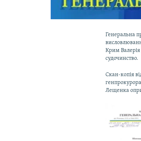
Генеральна п
висловлюванн
Крим Валерія
судочинство.
Скан-копія ві
генпрокурора 
Лещенка опри