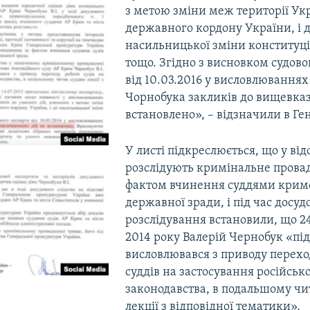
з метою зміни меж території Ук
державного кордону України, і 
насильницької зміни конституці
тощо. Згідно з висновком судово
від 10.03.2016 у висловлюваннях
Чорнобука закликів до вищевказ
встановлено», – відзначили в Ге
У листі підкреслюється, що у від
розслідують кримінальне прова
фактом вчинення суддями кримс
державної зради, і під час досуд
розслідування встановили, що 2
2014 року Валерій Чернобук «під
висловлювався з приводу перехо
суддів на застосування російськ
законодавства, в подальшому чи
лекції з відповідної тематики».