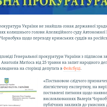
рокуратура України не знайшла ознак державної зради
ях колишнього голови Апеляційного суду Автономної 
 Чорнобука щодо переходу кримських суддів на російс
дповіді Генеральної прокуратури України з підписом 
Анатолія Матіоса від 25 травня на запит народного де
люднена на сторінці депутата в
Фейсбуці
.
«Постановою слідчого призначе
лінгвістичну експертизу, на вир
поставлені питання щодо наявно
висловлюваннях Валерія Чорноб
публічних закликів до умисних 