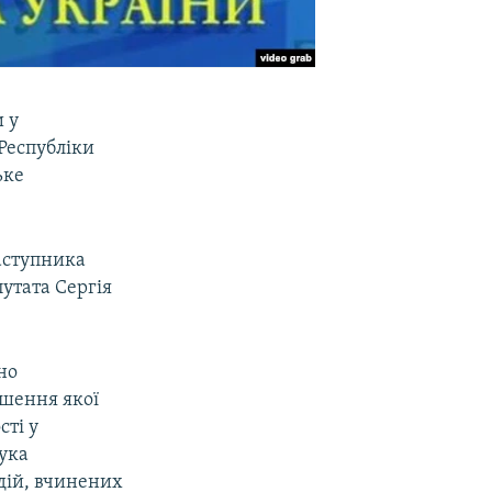
 у
Республіки
ьке
заступника
путата Сергія
но
ішення якої
сті у
ука
дій, вчинених