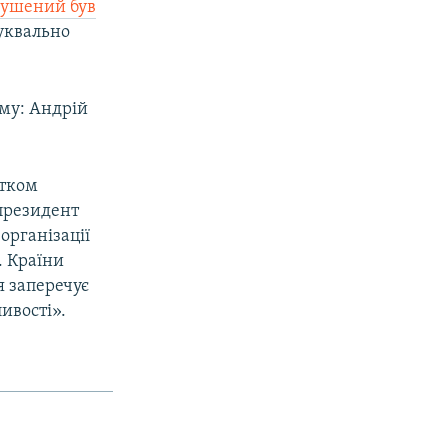
ушений був
буквально
иму: Андрій
атком
 президент
організації
. Країни
я заперечує
ивості».