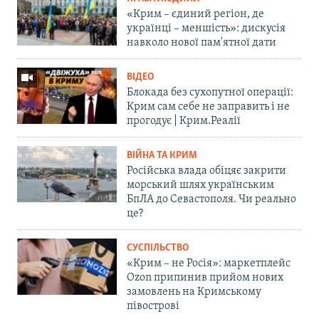
«Крим – єдиний регіон, де
українці – меншість»: дискусія
навколо нової пам'ятної дати
ВІДЕО
Блокада без сухопутної операції:
Крим сам себе не заправить і не
прогодує | Крим.Реалії
ВІЙНА ТА КРИМ
Російська влада обіцяє закрити
морський шлях українським
БпЛА до Севастополя. Чи реально
це?
СУСПІЛЬСТВО
«Крим – не Росія»: маркетплейс
Ozon припинив прийом нових
замовлень на Кримському
півострові