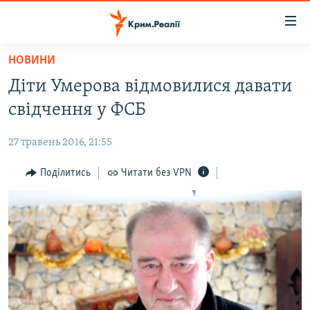
Доступність
посилання
Перейти
НОВИНИ
до
НОВИНИ
Діти Умерова відмовилися давати
основного
ВОДА.КРИМ
матеріалу
свідчення у ФСБ
ВІДЕО ТА ФОТО
Перейти
до
27 травень 2016, 21:55
ПОЛІТИКА
основної
БЛОГИ
Поділитись
Читати без VPN
навігації
Перейти
ПОГЛЯД
до
ІНТЕРВ'Ю
пошуку
ВСЕ ЗА ДЕНЬ
СПЕЦПРОЕКТИ
ЯК ОБІЙТИ БЛОКУВАННЯ
ДЕПОРТАЦІЯ