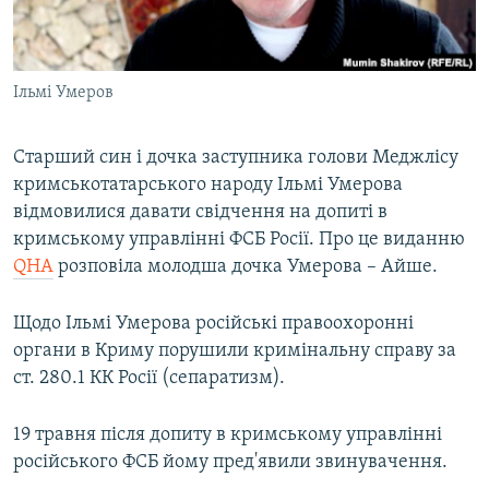
ВІДЕОУРОКИ «ELIFBE»
Русский
СВІДЧЕННЯ ОКУПАЦІЇ
Qırımtatar
Ільмі Умеров
УКРАЇНСЬКА ПРОБЛЕМА КРИМУ
ДОЛУЧАЙСЯ!
ІНФОГРАФІКА
Старший син і дочка заступника голови Меджлісу
кримськотатарського народу Ільмі Умерова
відмовилися давати свідчення на допиті в
Усі сайти RFE/RL
кримському управлінні ФСБ Росії. Про це виданню
QHA
розповіла молодша дочка Умерова – Айше.
Щодо Ільмі Умерова російські правоохоронні
органи в Криму порушили кримінальну справу за
ст. 280.1 КК Росії (сепаратизм).
19 травня після допиту в кримському управлінні
російського ФСБ йому пред'явили звинувачення.