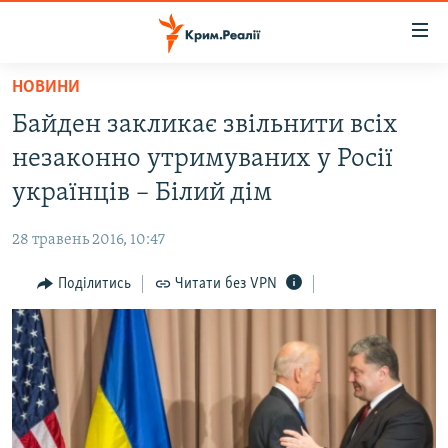
Доступність
посилання
Перейти
НОВИНИ
до
НОВИНИ
Байден закликає звільнити всіх
основного
ВОДА.КРИМ
матеріалу
незаконно утримуваних у Росії
ВІДЕО ТА ФОТО
Перейти
українців – Білий дім
до
ПОЛІТИКА
основної
28 травень 2016, 10:47
БЛОГИ
навігації
Перейти
Поділитись
Читати без VPN
ПОГЛЯД
до
ІНТЕРВ'Ю
пошуку
ВСЕ ЗА ДЕНЬ
СПЕЦПРОЕКТИ
ЯК ОБІЙТИ БЛОКУВАННЯ
ДЕПОРТАЦІЯ