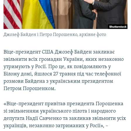
ВІДЕОУРОКИ «ELIFBE»
Русский
СВІДЧЕННЯ ОКУПАЦІЇ
Qırımtatar
УКРАЇНСЬКА ПРОБЛЕМА КРИМУ
Джозеф Байден і Петро Порошенко, архівне фото
ДОЛУЧАЙСЯ!
ІНФОГРАФІКА
Віце-президент США Джозеф Байден закликає
звільнити всіх громадян України, яких незаконно
Усі сайти RFE/RL
утримують у Росії. Про це, як повідомляють у
Білому домі, йшлося 27 травня під час телефонної
розмови Байдена з українським президентом
Петром Порошенком.
«Віце-президент привітав президента Порошенка
зі звільненням українського пілота і народного
депутата Надії Савченко та закликав звільнити усіх
українців, незаконно затриманих у Росії», –