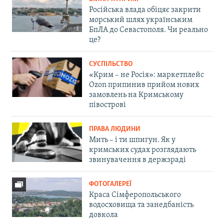
Російська влада обіцяє закрити
морський шлях українським
БпЛА до Севастополя. Чи реально
це?
СУСПІЛЬСТВО
«Крим – не Росія»: маркетплейс
Ozon припинив прийом нових
замовлень на Кримському
півострові
ПРАВА ЛЮДИНИ
Мить – і ти шпигун. Як у
кримських судах розглядають
звинувачення в держзраді
ФОТОГАЛЕРЕЇ
Краса Сімферопольського
водосховища та занедбаність
довкола