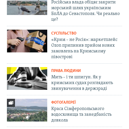
Російська влада обіцяє закрити
морський шлях українським
БпЛА до Севастополя. Чи реально
це?
СУСПІЛЬСТВО
«Крим – не Росія»: маркетплейс
Ozon припинив прийом нових
замовлень на Кримському
півострові
ПРАВА ЛЮДИНИ
Мить – і ти шпигун. Як у
кримських судах розглядають
звинувачення в держзраді
ФОТОГАЛЕРЕЇ
Краса Сімферопольського
водосховища та занедбаність
довкола