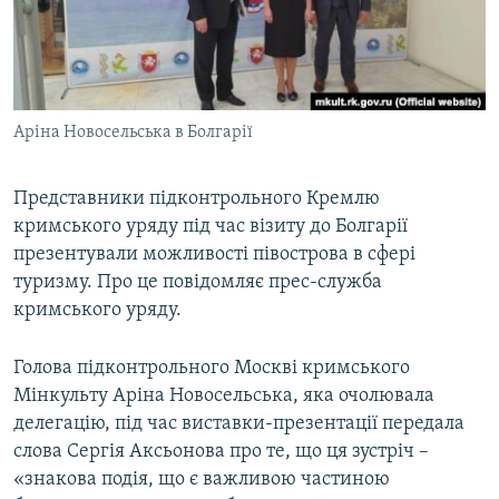
ВІДЕОУРОКИ «ELIFBE»
Русский
СВІДЧЕННЯ ОКУПАЦІЇ
Qırımtatar
УКРАЇНСЬКА ПРОБЛЕМА КРИМУ
Аріна Новосельська в Болгарії
ДОЛУЧАЙСЯ!
ІНФОГРАФІКА
Представники підконтрольного Кремлю
кримського уряду під час візиту до Болгарії
Усі сайти RFE/RL
презентували можливості півострова в сфері
туризму. Про це повідомляє прес-служба
кримського уряду.
Голова підконтрольного Москві кримського
Мінкульту Аріна Новосельська, яка очолювала
делегацію, під час виставки-презентації передала
слова Сергія Аксьонова про те, що ця зустріч –
«знакова подія, що є важливою частиною