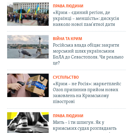
ПРАВА ЛЮДИНИ
«Крим – єдиний регіон, де
українці – меншість»: дискусія
навколо нової пам'ятної дати
ВІЙНА ТА КРИМ
Російська влада обіцяє закрити
морський шлях українським
БпЛА до Севастополя. Чи реально
це?
СУСПІЛЬСТВО
«Крим – не Росія»: маркетплейс
Ozon припинив прийом нових
замовлень на Кримському
півострові
ПРАВА ЛЮДИНИ
Мить – і ти шпигун. Як у
кримських судах розглядають