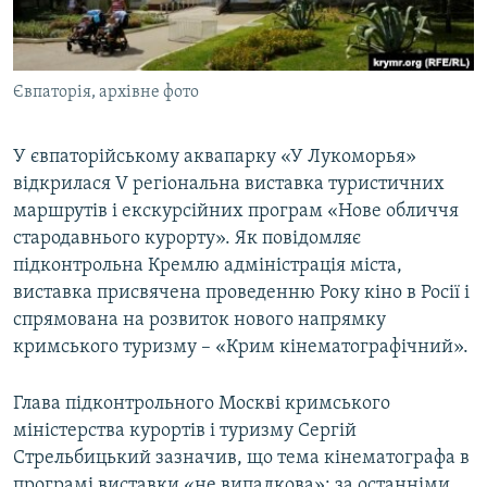
ВІДЕОУРОКИ «ELIFBE»
Русский
СВІДЧЕННЯ ОКУПАЦІЇ
Qırımtatar
Євпаторія, архівне фото
УКРАЇНСЬКА ПРОБЛЕМА КРИМУ
ДОЛУЧАЙСЯ!
ІНФОГРАФІКА
У євпаторійському аквапарку «У Лукоморья»
відкрилася V регіональна виставка туристичних
маршрутів і екскурсійних програм «Нове обличчя
Усі сайти RFE/RL
стародавнього курорту». Як повідомляє
підконтрольна Кремлю адміністрація міста,
виставка присвячена проведенню Року кіно в Росії і
спрямована на розвиток нового напрямку
кримського туризму – «Крим кінематографічний».
Глава підконтрольного Москві кримського
міністерства курортів і туризму Сергій
Стрельбицький зазначив, що тема кінематографа в
програмі виставки «не випадкова»: за останніми