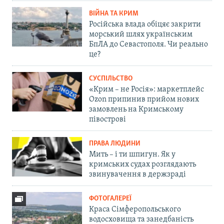
ВІЙНА ТА КРИМ
Російська влада обіцяє закрити
морський шлях українським
БпЛА до Севастополя. Чи реально
це?
СУСПІЛЬСТВО
«Крим – не Росія»: маркетплейс
Ozon припинив прийом нових
замовлень на Кримському
півострові
ПРАВА ЛЮДИНИ
Мить – і ти шпигун. Як у
кримських судах розглядають
звинувачення в держзраді
ФОТОГАЛЕРЕЇ
Краса Сімферопольського
водосховища та занедбаність