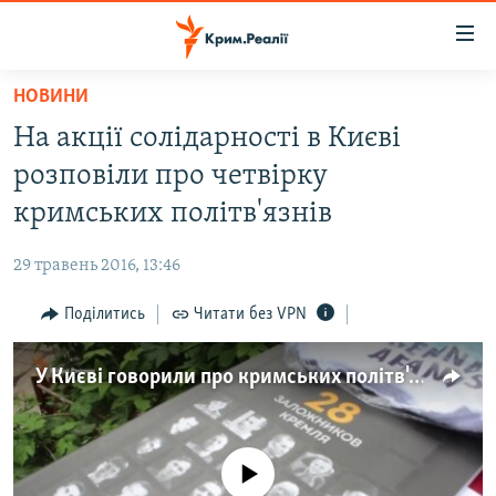
Доступність
посилання
Перейти
НОВИНИ
до
НОВИНИ
На акції солідарності в Києві
основного
ВОДА.КРИМ
матеріалу
розповіли про четвірку
ВІДЕО ТА ФОТО
Перейти
кримських політв'язнів
до
ПОЛІТИКА
основної
29 травень 2016, 13:46
БЛОГИ
навігації
Перейти
Поділитись
Читати без VPN
ПОГЛЯД
до
ІНТЕРВ'Ю
пошуку
У Києві говорили про кримських політв'язнів (відео)
ВСЕ ЗА ДЕНЬ
СПЕЦПРОЕКТИ
No media source currently available
ЯК ОБІЙТИ БЛОКУВАННЯ
ДЕПОРТАЦІЯ