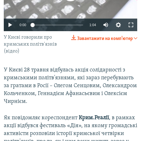
ВІДЕОУРОКИ «ELIFBE»
Русский
СВІДЧЕННЯ ОКУПАЦІЇ
Qırımtatar
0:00
1:04
УКРАЇНСЬКА ПРОБЛЕМА КРИМУ
У Києві говорили про
Завантажити на комп'ютер
ДОЛУЧАЙСЯ!
ІНФОГРАФІКА
кримських політв'язнів
(відео)
Усі сайти RFE/RL
У Києві 28 травня відбулась акція солідарності з
кримськими політв'язнями, які зараз перебувають
за гратами в Росії – Олегом Сенцовим, Олександром
Кольченком, Геннадієм Афанасьєвим і Олексієм
Чирнієм.
Як повідомляє кореспондент
Крим.Реалії
, в рамках
акції відбувся фестиваль «Дія», на якому громадські
активісти розповіли історії кримської четвірки