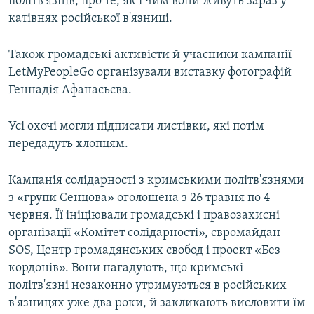
політв'язнів, про те, як і чим вони живуть зараз у
катівнях російської в'язниці.
Також громадські активісти й учасники кампанії
LetMyPeopleGo організували виставку фотографій
Геннадія Афанасьєва.
Усі охочі могли підписати листівки, які потім
передадуть хлопцям.
Кампанія солідарності з кримськими політв'язнями
з «групи Сенцова» оголошена з 26 травня по 4
червня. Її ініціювали громадські і правозахисні
організації «Комітет солідарності», євромайдан
SOS, Центр громадянських свобод і проект «Без
кордонів». Вони нагадують, що кримські
політв'язні незаконно утримуються в російських
в'язницях уже два роки, й закликають висловити їм