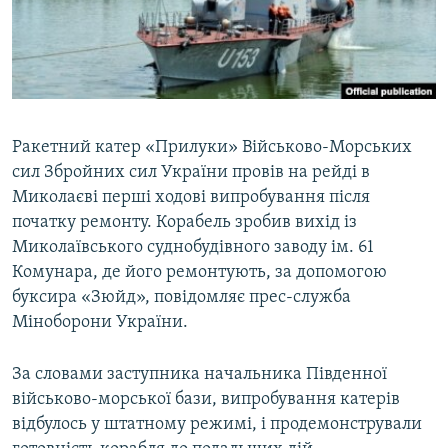
ВІДЕОУРОКИ «ELIFBE»
Русский
СВІДЧЕННЯ ОКУПАЦІЇ
Qırımtatar
УКРАЇНСЬКА ПРОБЛЕМА КРИМУ
ДОЛУЧАЙСЯ!
ІНФОГРАФІКА
Ракетний катер «Прилуки» Військово-Морських
сил Збройних сил України провів на рейді в
Миколаєві перші ходові випробування після
Усі сайти RFE/RL
початку ремонту. Корабель зробив вихід із
Миколаївського суднобудівного заводу ім. 61
Комунара, де його ремонтують, за допомогою
буксира «Зюйд», повідомляє прес-служба
Міноборони України.
За словами заступника начальника Південної
військово-морської бази, випробування катерів
відбулось у штатному режимі, і продемонстрували