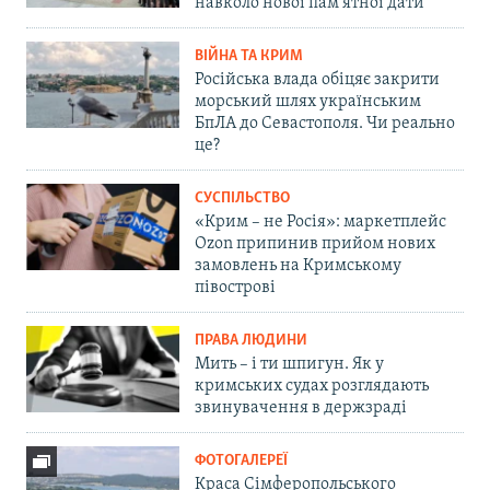
навколо нової пам'ятної дати
ВІЙНА ТА КРИМ
Російська влада обіцяє закрити
морський шлях українським
БпЛА до Севастополя. Чи реально
це?
СУСПІЛЬСТВО
«Крим – не Росія»: маркетплейс
Ozon припинив прийом нових
замовлень на Кримському
півострові
ПРАВА ЛЮДИНИ
Мить – і ти шпигун. Як у
кримських судах розглядають
звинувачення в держзраді
ФОТОГАЛЕРЕЇ
Краса Сімферопольського