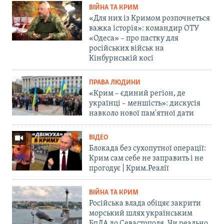
ВІЙНА ТА КРИМ
«Для них із Кримом розпочнеться
важка історія»: командир ОТУ
«Одеса» – про пастку для
російських військ на
Кінбурнській косі
ПРАВА ЛЮДИНИ
«Крим – єдиний регіон, де
українці – меншість»: дискусія
навколо нової пам'ятної дати
ВІДЕО
Блокада без сухопутної операції:
Крим сам себе не заправить і не
прогодує | Крим.Реалії
ВІЙНА ТА КРИМ
Російська влада обіцяє закрити
морський шлях українським
БпЛА до Севастополя. Чи реально