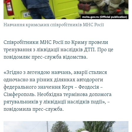
ВІДЕОУРОКИ «ELIFBE»
Русский
СВІДЧЕННЯ ОКУПАЦІЇ
Qırımtatar
Навчання кримських співробітників МНС Росії
УКРАЇНСЬКА ПРОБЛЕМА КРИМУ
ДОЛУЧАЙСЯ!
ІНФОГРАФІКА
Співробітники МНС Росії по Криму провели
тренування з ліквідації наслідків ДТП. Про це
повідомляє прес-служба відомства.
Усі сайти RFE/RL
«Згідно з легендою навчань, аварії сталися
одночасно на різних ділянках автодороги
федерального значення Керч – Феодосія –
Сімферополь. Необхідна термінова допомога
рятувальників у ліквідації наслідків події», –
повідомила прес-служба.