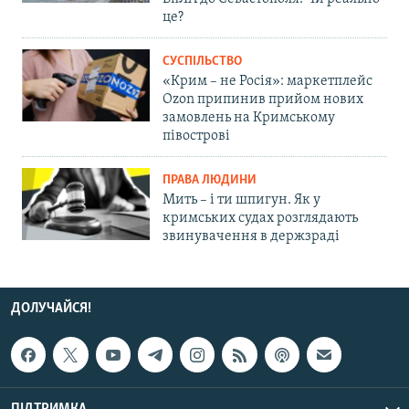
це?
СУСПІЛЬСТВО
«Крим – не Росія»: маркетплейс
Ozon припинив прийом нових
замовлень на Кримському
півострові
ПРАВА ЛЮДИНИ
Мить – і ти шпигун. Як у
кримських судах розглядають
звинувачення в держзраді
ДОЛУЧАЙСЯ!
ПІДТРИМКА