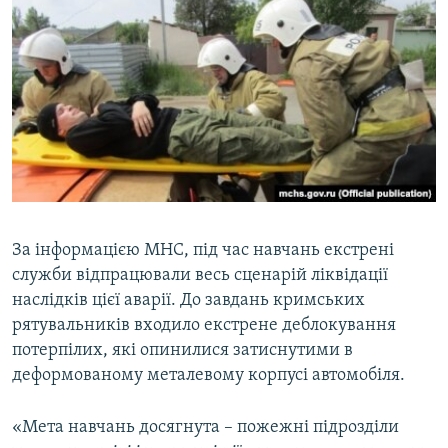
За інформацією МНС, під час навчань екстрені
служби відпрацювали весь сценарій ліквідації
наслідків цієї аварії. До завдань кримських
рятувальників входило екстрене деблокування
потерпілих, які опинилися затиснутими в
деформованому металевому корпусі автомобіля.
«Мета навчань досягнута – пожежні підрозділи