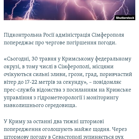
ВІДЕОУРОКИ «ELIFBE»
Русский
СВІДЧЕННЯ ОКУПАЦІЇ
Qırımtatar
УКРАЇНСЬКА ПРОБЛЕМА КРИМУ
Підконтрольна Росії адміністрація Сімферополя
ДОЛУЧАЙСЯ!
ІНФОГРАФІКА
попереджає про чергове погіршення погоди.
«Сьогодні, 30 травня у Кримському федеральному
окрузі, в тому числі в Сімферополі, місцями
Усі сайти RFE/RL
очікуються сильні зливи, грози, град, поривчастий
вітер до 17-22 метрів за секунду», – повідомляє
прес-служба відомства з посиланням на Кримське
управління з гідрометеорології і моніторингу
навколишнього середовища.
У Криму за останні два тижні штормові
попередження оголошують майже щодня. Через
штормову погоду в Севастополі зупиняється рух