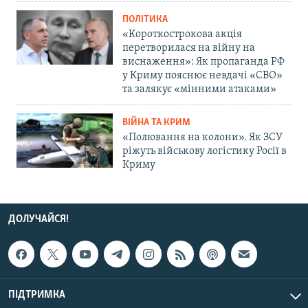
ПОЛІТИКА
«Короткострокова акція
перетворилася на війну на
виснаження»: Як пропаганда РФ
у Криму пояснює невдачі «СВО»
та залякує «мінними атаками»
ВІЙНА ТА КРИМ
«Полювання на колони». Як ЗСУ
ріжуть військову логістику Росії в
Криму
ДОЛУЧАЙСЯ!
ПІДТРИМКА