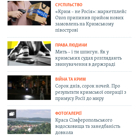
СУСПІЛЬСТВО
«Крим – не Росія»: маркетплейс
Ozon припинив прийом нових
замовлень на Кримському
півострові
ПРАВА ЛЮДИНИ
Мить – і ти шпигун. Як у
кримських судах розглядають
звинувачення в держзраді
ВІЙНА ТА КРИМ
Сорок днів, сорок ночей. Про
результати кримської операції з
примусу Росії до миру
ФОТОГАЛЕРЕЇ
Краса Сімферопольського
водосховища та занедбаність
довкола