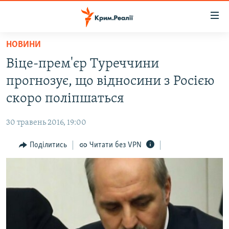
Доступність
посилання
Перейти
НОВИНИ
до
НОВИНИ
Віце-прем'єр Туреччини
основного
ВОДА.КРИМ
матеріалу
прогнозує, що відносини з Росією
ВІДЕО ТА ФОТО
Перейти
скоро поліпшаться
до
ПОЛІТИКА
основної
30 травень 2016, 19:00
БЛОГИ
навігації
Перейти
Поділитись
Читати без VPN
ПОГЛЯД
до
ІНТЕРВ'Ю
пошуку
ВСЕ ЗА ДЕНЬ
СПЕЦПРОЕКТИ
ЯК ОБІЙТИ БЛОКУВАННЯ
ДЕПОРТАЦІЯ