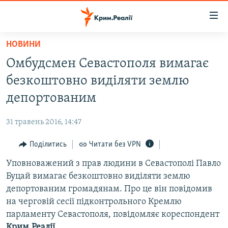
Доступність
посилання
Перейти
НОВИНИ
до
НОВИНИ
Омбудсмен Севастополя вимагає
основного
ВОДА.КРИМ
матеріалу
безкоштовно виділяти землю
ВІДЕО ТА ФОТО
Перейти
депортованим
до
ПОЛІТИКА
основної
31 травень 2016, 14:47
БЛОГИ
навігації
Перейти
Поділитись
Читати без VPN
ПОГЛЯД
до
Уповноважений з прав людини в Севастополі Павло
ІНТЕРВ'Ю
пошуку
Буцай вимагає безкоштовно виділяти землю
ВСЕ ЗА ДЕНЬ
депортованим громадянам. Про це він повідомив
СПЕЦПРОЕКТИ
на черговій сесії підконтрольного Кремлю
парламенту Севастополя, повідомляє кореспондент
ЯК ОБІЙТИ БЛОКУВАННЯ
ДЕПОРТАЦІЯ
Крим.Реалії
.