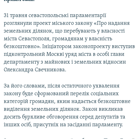
ВІДЕОУРОКИ «ELIFBE»
Русский
31 травня севастопольські парламентарії
СВІДЧЕННЯ ОКУПАЦІЇ
Qırımtatar
розглянули проект міського закону «Про надання
УКРАЇНСЬКА ПРОБЛЕМА КРИМУ
земельних ділянок, що перебувають у власності
міста Севастополя, громадянам у власність
ДОЛУЧАЙСЯ!
ІНФОГРАФІКА
безкоштовно». Ініціатором законопроекту виступив
підконтрольний Москві уряд міста в особі глави
департаменту з майнових і земельних відносин
Усі сайти RFE/RL
Олександра Свечникова.
За його словами, після остаточного ухвалення
закону буде сформований перелік соціальних
категорій громадян, яким надається безкоштовне
виділення земельних ділянок. Закон викликав
досить бурхливе обговорення серед депутатів та
інших осіб, присутніх на засіданні парламенту.