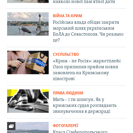
навколо нової пам'ятної дати
ВІЙНА ТА КРИМ
Російська влада обіцяє закрити
морський шлях українським
БпЛА до Севастополя. Чи реально
це?
СУСПІЛЬСТВО
«Крим – не Росія»: маркетплейс
Ozon припинив прийом нових
замовлень на Кримському
півострові
ПРАВА ЛЮДИНИ
Мить – і ти шпигун. Як у
кримських судах розглядають
звинувачення в держзраді
ФОТОГАЛЕРЕЇ
Краса Сімферопольського