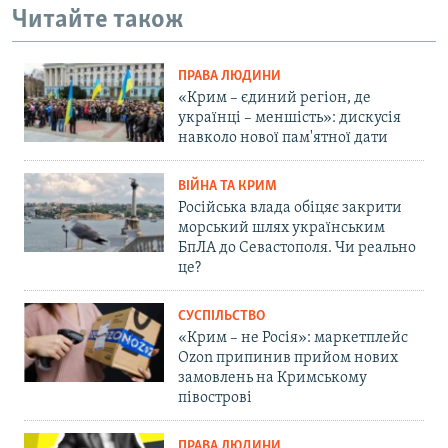
Читайте також
ПРАВА ЛЮДИНИ
«Крим – єдиний регіон, де
українці – меншість»: дискусія
навколо нової пам'ятної дати
ВІЙНА ТА КРИМ
Російська влада обіцяє закрити
морський шлях українським
БпЛА до Севастополя. Чи реально
це?
СУСПІЛЬСТВО
«Крим – не Росія»: маркетплейс
Ozon припинив прийом нових
замовлень на Кримському
півострові
ПРАВА ЛЮДИНИ