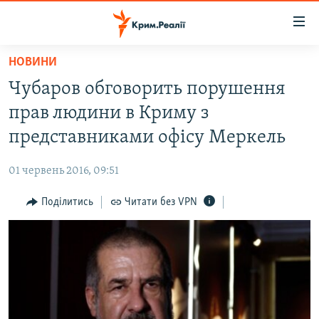
Доступність
посилання
Перейти
НОВИНИ
до
НОВИНИ
Чубаров обговорить порушення
основного
ВОДА.КРИМ
матеріалу
прав людини в Криму з
ВІДЕО ТА ФОТО
Перейти
представниками офісу Меркель
до
ПОЛІТИКА
основної
01 червень 2016, 09:51
БЛОГИ
навігації
Перейти
Поділитись
Читати без VPN
ПОГЛЯД
до
ІНТЕРВ'Ю
пошуку
ВСЕ ЗА ДЕНЬ
СПЕЦПРОЕКТИ
ЯК ОБІЙТИ БЛОКУВАННЯ
ДЕПОРТАЦІЯ