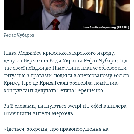
ВІДЕОУРОКИ «ELIFBE»
Русский
СВІДЧЕННЯ ОКУПАЦІЇ
Qırımtatar
УКРАЇНСЬКА ПРОБЛЕМА КРИМУ
Рефат Чубаров
ДОЛУЧАЙСЯ!
ІНФОГРАФІКА
Глава Меджлісу кримськотатарського народу,
депутат Верховної Ради України Рефат Чубаров під
Усі сайти RFE/RL
час своєї поїздки до Німеччини планує обговорити
ситуацію з правами людини в анексованому Росією
Криму. Про це
Крим.Реалії
розповіла помічник-
консультант депутата Тетяна Терещенко.
За її словами, плануються зустрічі в офісі канцлера
Німеччини Анґели Меркель.
«Ідеться, зокрема, про правопорушення на