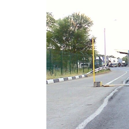
ВІДЕОУРОКИ «ELIFBE»
СВІДЧЕННЯ ОКУПАЦІЇ
УКРАЇНСЬКА ПРОБЛЕМА КРИМУ
ІНФОГРАФІКА