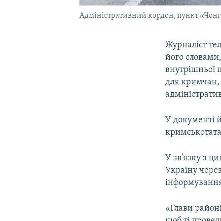
Адміністративний кордон, пункт «Чон
Журналіст те
його словами,
внутрішньої 
для кримчан,
адміністратив
У документі й
кримськотата
У зв'язку з 
Україну через
інформування 
«Глави район
щоб ті провел