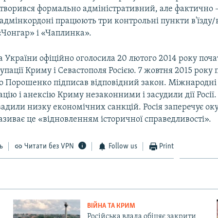
утворився формально адміністративний, але фактично 
адмінкордоні працюють три контрольні пункти в'їзду/в
«Чонгар» і «Чаплинка».
 України офіційно оголосила 20 лютого 2014 року поч
упації Криму і Севастополя Росією. 7 жовтня 2015 року
о Порошенко підписав відповідний закон. Міжнародні 
цію і анексію Криму незаконними і засудили дії Росії.
вадили низку економічних санкцій. Росія заперечує ок
називає це «відновленням історичної справедливості».
ь
Читати без VPN
Follow us
Print
ВІЙНА ТА КРИМ
Російська влада обіцяє закрити