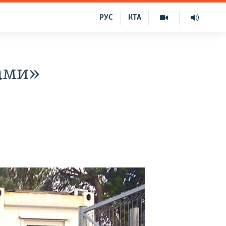
РУС
КТА
ами»