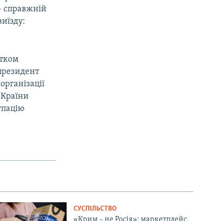
– справжній
иїзду:
атком
 президент
організації
 Країни
упацію
СУСПІЛЬСТВО
«Крим – не Росія»: маркетплейс