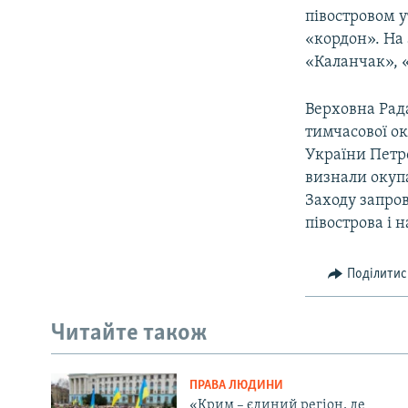
півостровом 
«кордон». На 
«Каланчак», 
Верховна Рада
тимчасової ок
України Петр
визнали окупа
Заходу запро
півострова і 
Поділитис
Читайте також
ПРАВА ЛЮДИНИ
«Крим – єдиний регіон, де