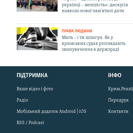
українці – меншість»: дискусія
навколо нової пам'ятної дати
ПРАВА ЛЮДИНИ
Мить – і ти шпигун. Як у
кримських судах розглядають
звинувачення в держзраді
Русский
ПІДТРИМКА
ІНФО
Qırımtatar
Ваше відео і фото
Крим.Реалії
ДОЛУЧАЙСЯ!
Радіо
Передрук
Мобільний додаток Android | iOS
Контакти
RSS / Podcast
Усі сайти RFE/RL