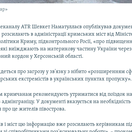
гар»
леканалу ATR Шевкет Наматуллаєв опублікував докумен
 розсилають в адміністрації кримських міст від Мініст
політики Криму, підконтрольного Росії, «про підвищен
 які виїжджають на материкову частину України через
ний кордон у Херсонській області.
деться про загрозу у зв'язку з нібито «розширенням с
рських екстремістів в українських пунктах пропуску».
цим кримчанам рекомендують утриматися від поїздок н
 адмінграніцу. У документі вказується на необхідність
про це жителів півострова.
ів і міст цю інформацію вже розсилають керівникам пі
и зі співробітниками роз'яснювальну роботу», – проко