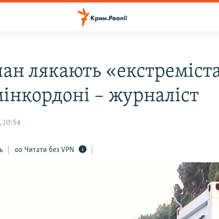
ан лякають «екстреміст
мінкордоні – журналіст
 10:54
ь
Читати без VPN