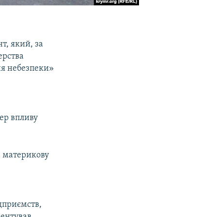
т, який, за
ерства
ня небезпеки»
фер впливу
а материкову
дприємств,
ментував