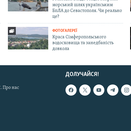
морський шлях українським
БпЛА до Севастополя. Чи реально
це?
ФОТОГАЛЕРЕЇ
Краса Сімферопольського
водосховища та занедбаність
довкола
ДОЛУЧАЙСЯ!
. Про нас